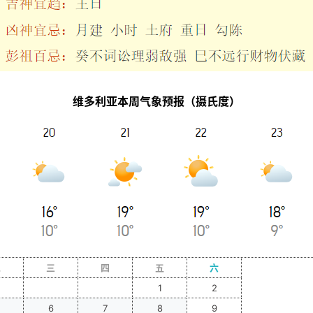
维多利亚本周气象预报（摄氏度）
二
三
四
五
六
_
_
1
2
6
7
8
9