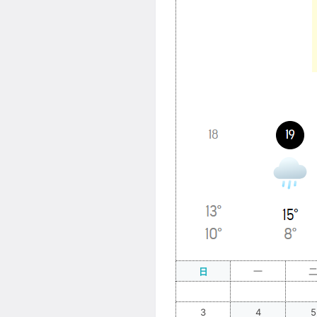
日
一
_
_
_
3
4
5