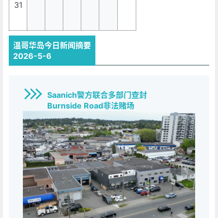
31
_
_
_
_
_
_
温哥华岛今日新闻摘要
2026-5-6
Saanich警方联合多部门查封
Burnside Road非法赌场