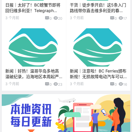
日报｜太好了！BC螃蟹节即将
干货｜徒步季开启！这5条入门
回归维多利亚！Telegraph
路线带你直击维多利亚的春
Cove鲸鱼博物馆7月重开！
天！
3 个月前
3 个月前
0
20
0
17
新闻｜好热！温哥华岛多地高
新闻｜注意啦！BC Ferries颁布
温破纪录，沿海地区本周起严
新规！无损故障电动汽车可以
禁营火！温哥华超人气brunch
登船了！Oak Bay Tea Party大
3 个月前
3 个月前
0
23
0
16
店要上岛啦！
游行取消！