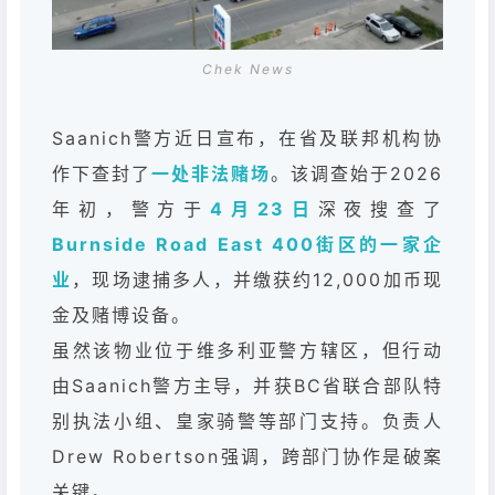
Chek News
Saanich警方近日宣布，在省及联邦机构协
作下查封了
一处非法赌场
。该调查始于2026
年初，警方于
4月23日
深夜搜查了
Burnside Road East 400街区的一家企
业
，现场逮捕多人，并缴获约12,000加币现
金及赌博设备。
虽然该物业位于维多利亚警方辖区，但行动
由Saanich警方主导，并获BC省联合部队特
别执法小组、皇家骑警等部门支持。负责人
Drew Robertson强调，跨部门协作是破案
关键。