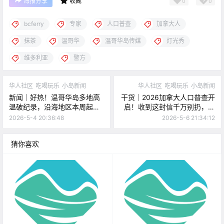
0
0
海报分享
收藏
bcferry
专家
人口普查
加拿大人
抹茶
温哥华
温哥华岛传媒
灯光秀
维多利亚
警方
华人社区
吃喝玩乐
小岛新闻
华人社区
吃喝玩乐
小岛新闻
新闻｜好热！温哥华岛多地高
干货｜2026加拿大人口普查开
温破纪录，沿海地区本周起严
启！收到这封信千万别扔，最
禁营火！温哥华超人气brunch
高罚款$500！
2026-5-4 20:36:48
2026-5-6 21:34:12
店要上岛啦！
猜你喜欢