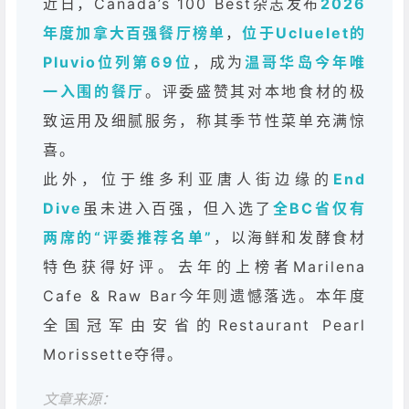
近日，Canada’s 100 Best杂志发布
2026
年度加拿大百强餐厅榜单
，
位于Ucluelet的
Pluvio位列第69位
，成为
温哥华岛今年唯
一入围的餐厅
。评委盛赞其对本地食材的极
致运用及细腻服务，称其季节性菜单充满惊
喜。
此外，位于维多利亚唐人街边缘的
End
Dive
虽未进入百强，但入选了
全BC省仅有
两席的“评委推荐名单”
，以海鲜和发酵食材
特色获得好评。去年的上榜者Marilena
Cafe & Raw Bar今年则遗憾落选。本年度
全国冠军由安省的Restaurant Pearl
Morissette夺得。
文章来源：