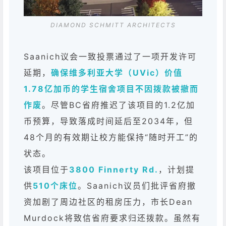
DIAMOND SCHMITT ARCHITECTS
Saanich议会一致投票通过了一项开发许可
延期，
确保维多利亚大学（UVic）价值
1.78亿加币的学生宿舍项目不因拨款被撤而
作废
。尽管BC省府推迟了该项目的1.2亿加
币预算，导致落成时间延后至2034年，但
48个月的有效期让校方能保持“随时开工”的
状态。
该项目位于
3800 Finnerty Rd.
，计划提
供
510个床位
。Saanich议员们批评省府撤
资加剧了周边社区的租房压力，市长Dean
Murdock将致信省府要求归还拨款。虽然有