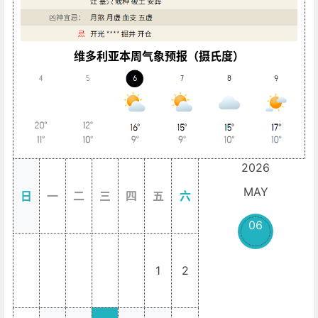
维多利亚本周气象预报（摄氏度）
2026
MAY
日
一
二
三
四
五
六
06
1
2
_
_
_
_
_