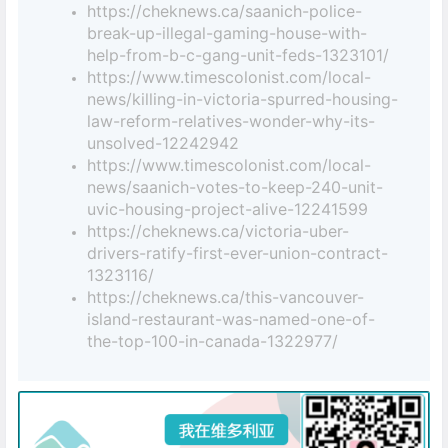
https://cheknews.ca/saanich-police-
break-up-illegal-gaming-house-with-
help-from-b-c-gang-unit-feds-1323101/
https://www.timescolonist.com/local-
news/killing-in-victoria-spurred-housing-
law-reform-relatives-wonder-why-its-
unsolved-12242942
https://www.timescolonist.com/local-
news/saanich-votes-to-keep-240-unit-
uvic-housing-project-alive-12241599
https://cheknews.ca/victoria-uber-
drivers-ratify-first-ever-union-contract-
1323116/
https://cheknews.ca/this-vancouver-
island-restaurant-was-named-one-of-
the-top-100-in-canada-1322977/