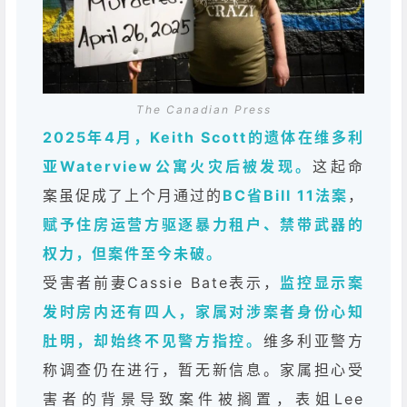
The Canadian Press
2025年4月，Keith Scott的遗体在维多利
亚Waterview公寓火灾后被发现。
这起命
案虽促成了上个月通过的
BC省Bill 11法案
，
赋予住房运营方驱逐暴力租户、禁带武器的
权力，但案件至今未破。
受害者前妻Cassie Bate表示，
监控显示案
发时房内还有四人，家属对涉案者身份心知
肚明，却始终不见警方指控。
维多利亚警方
称调查仍在进行，暂无新信息。家属担心受
害者的背景导致案件被搁置，表姐Lee