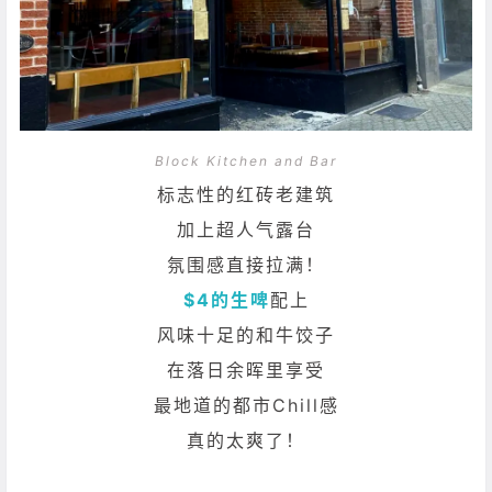
Block Kitchen and Bar
标志性的红砖老建筑
加上超人气露台
氛围感直接拉满！
$4的生啤
配上
风味十足的和牛饺子
在落日余晖里享受
最地道的都市Chill感
真的太爽了！