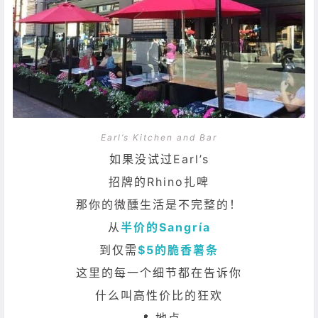
Earl’s Kitchen and Bar
如果没试过Earl’s
招牌的Rhino扎啤
那你的
微醺生活是不完整的！
从
半价的Sangría
到仅需
$5的脆香薯条
这里的每一个细节都在告诉你
什么叫高性价比的狂欢
📍 地点