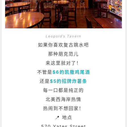
Leopold’s Tavern
如果你喜欢复古跳水吧
那种朋克范儿
来这里就对了！
不管是
$6的凯撒鸡尾酒
还是
$5的招牌炸薯条
每一口都是纯正的
北美西海岸热情
热闹到不想回家！
📍 地点
570 Yates Street