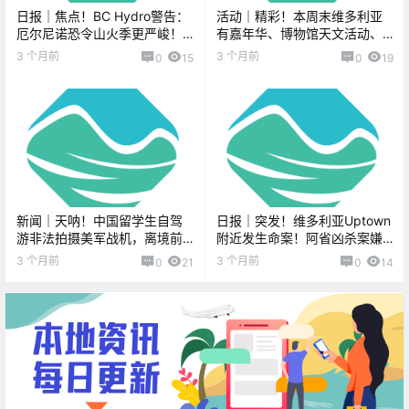
日报｜焦点！BC Hydro警告：
活动｜精彩！本周末维多利亚
厄尔尼诺恐令山火季更严峻！
有嘉年华、博物馆天文活动、
RRU重回军事传统，将与军方
蘑菇地衣自然考察、园艺工作
3 个月前
3 个月前
0
15
0
19
联合培养军官！
坊、经典电影放映、摇滚派
对、邻里才艺秀！
新闻｜天呐！中国留学生自驾
日报｜突发！维多利亚Uptown
游非法拍摄美军战机，离境前
附近发生命案！阿省凶杀案嫌
在机场被捕！Juan de Fuca步
疑人在Sooke被抓获！
3 个月前
3 个月前
0
21
0
14
道今夏重新开放！