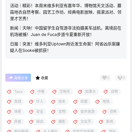
活动｜精彩！本周末维多利亚有嘉年华、博物馆天文活动、蘑
菇地衣自然考察、园艺工作坊、经典电影放映、摇滚派对、邻
里才艺秀！
新闻｜天呐！中国留学生自驾游非法拍摄美军战机，离境前在
机场被捕！Juan de Fuca步道今夏重新开放！
日报｜突发！维多利亚Uptown附近发生命案！阿省凶杀案嫌
疑人在Sooke被抓获！
0
0
海报分享
收藏
Taco
中餐
交响乐
加拿大
动物
发钱
吓人
周末
命案
地铁
场景
安全
宝物
徒步旅游
恐怖
房租
探店
摄影
文化节
新闻
每日新闻
水上游玩
温哥华岛传媒
游玩