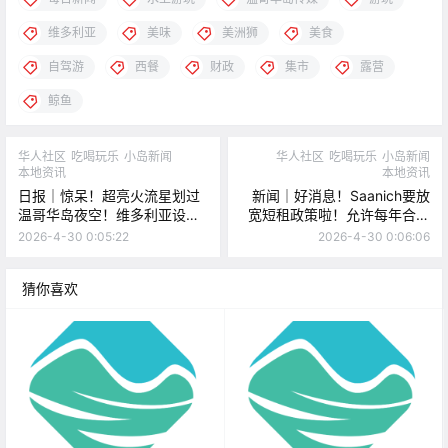
维多利亚
美味
美洲狮
美食
自驾游
西餐
财政
集市
露营
鲸鱼
华人社区
吃喝玩乐
小岛新闻
华人社区
吃喝玩乐
小岛新闻
本地资讯
本地资讯
日报｜惊呆！超亮火流星划过
新闻｜好消息！Saanich要放
温哥华岛夜空！维多利亚设计
宽短租政策啦！允许每年合法
周明日开幕，50+免费活动等
经营160天！维多利亚爆发严
2026-4-30 0:05:22
2026-4-30 0:06:06
你来！
重犬细小病毒疫情！
猜你喜欢