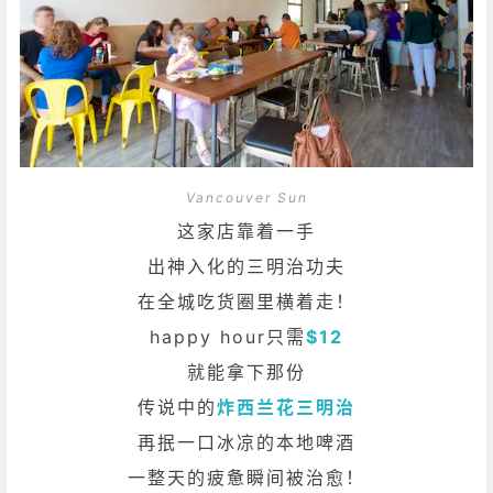
Vancouver Sun
这家店靠着一手
出神入化的三明治功夫
在全城吃货圈里横着走！
happy hour只需
$12
就能拿下那份
传说中的
炸西兰花三明治
再抿一口冰凉的本地啤酒
一整天的疲惫瞬间被治愈！