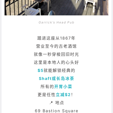
Garrick’s Head Pub
踏进这座从1867年
营业至今的古老酒馆
就像一秒穿梭回旧时光
这里是本地人的心头好
$5
就能解锁经典的
Shaft或长岛冰茶
所有的
开胃小菜
更是任性
立减$2
！
📍 地点
69 Bastion Square