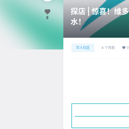
探店 | 惊喜！
0
水！
0
华人社区
4 个月前