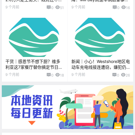
口！维多利亚马拉松本周末开
辆逃逸！
9 个月前
9 个月前
0
51
0
16
跑，多处道路将封闭！
干货｜感恩节不想下厨？维多
新闻｜小心！Westshore地区电
利亚这7家餐厅替你搞定节日大
动车充电线接连遭窃，嫌犯仍
餐！
未落网！国家玩具博物馆重返
9 个月前
9 个月前
0
18
0
26
维多利亚市中心！