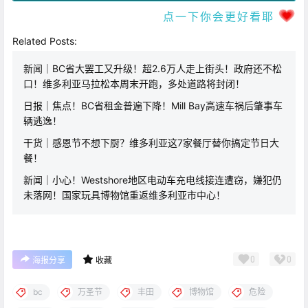
点一下你会更好看耶
Related Posts:
新闻｜BC省大罢工又升级！超2.6万人走上街头！政府还不松
口！维多利亚马拉松本周末开跑，多处道路将封闭！
日报｜焦点！BC省租金普遍下降！Mill Bay高速车祸后肇事车
辆逃逸！
干货｜感恩节不想下厨？维多利亚这7家餐厅替你搞定节日大
餐！
新闻｜小心！Westshore地区电动车充电线接连遭窃，嫌犯仍
未落网！国家玩具博物馆重返维多利亚市中心！
0
0
海报分享
收藏
bc
万圣节
丰田
博物馆
危险