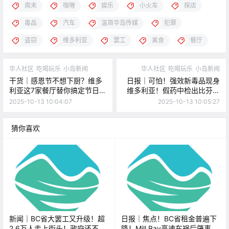
周末
咖喱
娱乐
小火车
探店
毒品
汽车
温哥华岛传媒
犯罪
盗窃
维多利亚
罢工
美食
餐厅
华人社区
吃喝玩乐
小岛新闻
华人社区
吃喝玩乐
小岛新闻
干货｜感恩节不想下厨？维多
日报｜可怕！强效新毒品现身
利亚这7家餐厅替你搞定节日大
维多利亚！假药中检出比芬太
餐！
尼更猛成分！万圣节小火车回
2025-10-13 10:04:07
2025-10-13 10:05:27
归温哥华岛！
猜你喜欢
新闻｜BC省大罢工又升级！超
日报｜焦点！BC省租金普遍下
2.6万人走上街头！政府还不松
降！Mill Bay高速车祸后肇事车