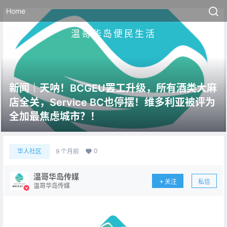
Home
温哥华岛便民生活
新闻｜天呐！BCGEU罢工升级，所有酒类大麻
店全关，Service BC也停摆！维多利亚被评为
全加最焦虑城市？！
0
华人社区
9 个月前
温哥华岛传媒
关注
私信
温哥华岛传媒