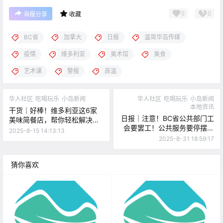
0
0
海报分享
收藏
BC省
加拿大
日报
温哥华岛传媒
疫情
维多利亚
美术馆
美食
艺术课
警报
高温
华人社区
吃喝玩乐
小岛新闻
华人社区
吃喝玩乐
小岛新闻
本地资讯
干货｜好棒！维多利亚这6家
日报｜注意！BC省公共部门工
美味简餐店，帮你轻松解决一
会要罢工！公共服务要停摆？
餐！
2025-8-15 14:13:13
Saanich枪击案后，3人被控持
2025-8-31 18:59:17
械罪！
猜你喜欢