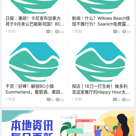
日报｜重磅！卡尼宣布加拿大
新闻｜什么？Willows Beach惊
将于9月承认巴勒斯坦国！BC
现不雅行为！Saanich免费露天
省长呼吁改革罕见病药物审批
电影要来啦！
1 年前
1 年前
0
44
0
31
机制！
干货｜好棒！解锁BC小镇
探店 | 18刀一打生蚝！维多利
Summerland，葡萄酒、果园和
亚这家餐厅的Happy Hour太划
蒸汽火车的完美组合！
算了！
1 年前
1 年前
0
52
0
60