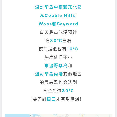
温哥华岛中部和东北部
从Cobble Hill到
Woss和Sayward
白天最高气温预计
在
30℃
左右
夜间最低也有
16℃
热度依旧不小
东温哥华岛
和
温哥华岛内陆
其他地区
的最高温也会达到
甚至超过
30℃
要等到
周三
才有望降温！