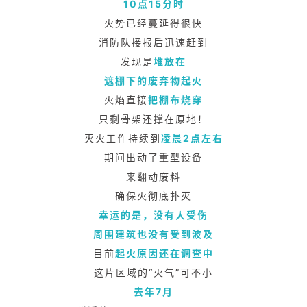
10点15分时
火势已经蔓延得很快
消防队接报后迅速赶到
发现是
堆放在
遮棚下的废弃物起火
火焰直接
把棚布烧穿
只剩骨架还撑在原地！
灭火工作持续到
凌晨2点左右
期间出动了重型设备
来翻动废料
确保火彻底扑灭
幸运的是，没有人受伤
周围建筑也没有受到波及
目前
起火原因还在调查中
这片区域的“火气”可不小
去年7月