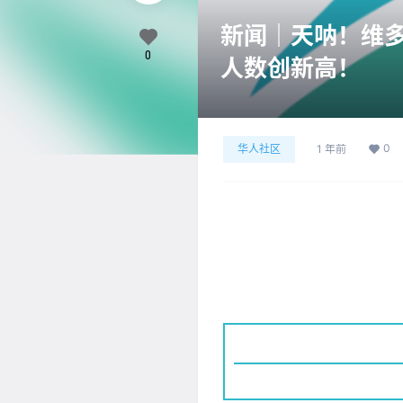
新闻｜天呐！维
0
人数创新高！
0
华人社区
1 年前