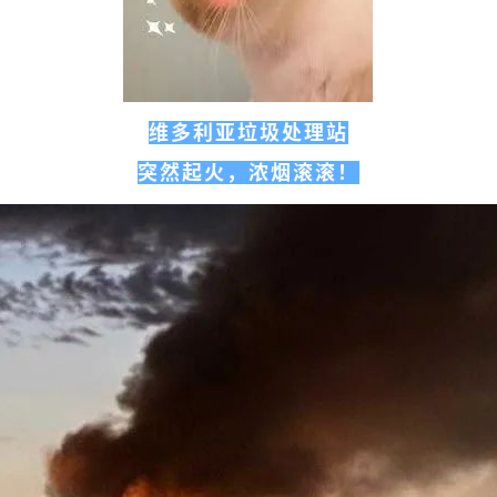
维多利亚垃圾处理站
突然起火，浓烟滚滚！