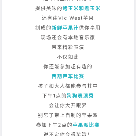
提供美味的
烤玉米和煮玉米
还有由Vic West苹果
制成的
新鲜苹果汁
供你享用
现场还会有本地音乐家
带来精彩表演
不仅如此
你还能参加超有趣的
西葫芦车比赛
孩子和大人都能参与其中
下午1点的
狗狗表演秀
会让你大开眼界
别忘了带上自制的苹果派
参加下午2点的
苹果派比赛
说不定你会得奖哦！