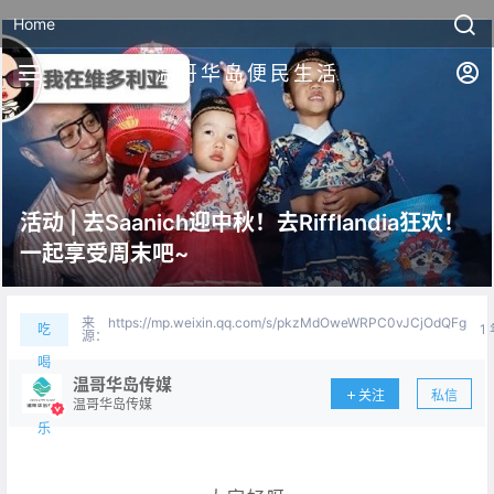
Home
温哥华岛便民生活
活动 | 去Saanich迎中秋！去Rifflandia狂欢！
一起享受周末吧~
来
https://mp.weixin.qq.com/s/pkzMdOweWRPC0vJCjOdQFg
吃
1
源：
喝
温哥华岛传媒
关注
私信
玩
温哥华岛传媒
乐