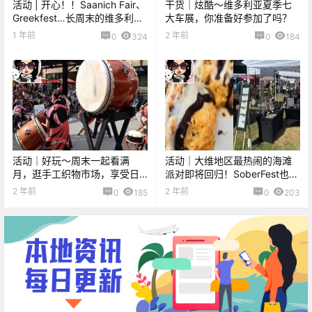
活动 | 开心！！Saanich Fair、
干货｜炫酷～维多利亚夏季七
Greekfest…长周末的维多利亚
大车展，你准备好参加了吗？
乐趣多多！
1 年前
2 年前
0
324
0
184
活动｜好玩～周末一起看满
活动｜大维地区最热闹的海滩
月，逛手工织物市场，享受日
派对即将回归！SoberFest也将
本文化节吧！
在下一个长周末开幕！
2 年前
2 年前
0
185
0
203