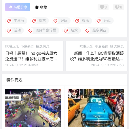
0
0
海报分享
收藏
中秋节
周末
好玩
娱乐
开心
活动
温哥华岛传媒
狂欢
维多利亚
吃喝玩乐
小岛新闻
精选信息
吃喝玩乐
小岛新闻
精选信息
日报｜超赞！Indigo书店周六
新闻｜什么？BC省要取消碳
免费送书！维多利亚披萨店上
税？维多利亚成为BC省最适合
榜全球百大披萨店！
素食者的城市~
2024-9-12 21:40:53
2024-9-13 22:17:53
猜你喜欢