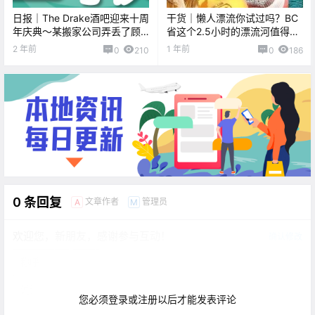
日报｜The Drake酒吧迎来十周
干货｜懒人漂流你试过吗？BC
年庆典～某搬家公司弄丢了顾
省这个2.5小时的漂流河值得一
客的贵重物品。。。
去！
2 年前
1 年前
0
210
0
186
0 条回复
文章作者
管理员
A
M
欢迎您，新朋友，感谢参与互动！
确认修改
您必须登录或注册以后才能发表评论