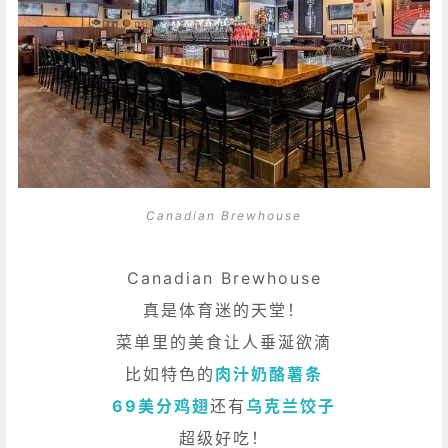
Canadian Brewhouse
Canadian Brewhouse
真是体育迷的天堂！
菜单里的美食让人垂涎欲滴
比如特色的
肉汁奶酪薯条
69美分鸡翅
还有
乌克兰饺子
超级好吃！