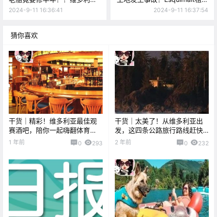
downtown迎来关店潮！
组建工会抵制拆迁！
2024-9-11 16:36:41
2024-9-11 16:37:54
猜你喜欢
干货｜精彩！维多利亚最佳观
干货｜太美了！从维多利亚出
赛酒吧，陪你一起嗨翻体育
发，这四条公路旅行路线赶快
季！
收藏！
1 年前
2 年前
0
293
0
232