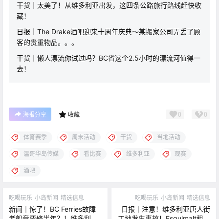
干货｜太美了！从维多利亚出发，这四条公路旅行路线赶快收
藏！
日报｜The Drake酒吧迎来十周年庆典～某搬家公司弄丢了顾
客的贵重物品。。。
干货｜懒人漂流你试过吗？BC省这个2.5小时的漂流河值得一
去！
0
0
海报分享
收藏
体育赛季
周末活动
干货
当地活动
温哥华岛传媒
看比赛
维多利亚
观赛
酒吧
吃喝玩乐
小岛新闻
精选信息
吃喝玩乐
小岛新闻
精选信息
新闻｜惊了！BC Ferries故障
日报｜注意！维多利亚唐人街
老船竟要修半年？！维多利亚
工地发生事故！Esquimalt租户