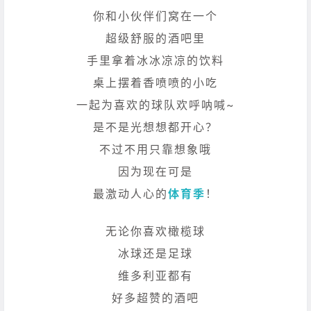
你和小伙伴们窝在一个
超级舒服的酒吧里
手里拿着冰冰凉凉的饮料
桌上摆着香喷喷的小吃
一起为喜欢的球队欢呼呐喊~
是不是光想想都开心？
不过不用只靠想象哦
因为现在可是
最激动人心的
体育季
！
无论你喜欢橄榄球
冰球还是足球
维多利亚都有
好多超赞的酒吧