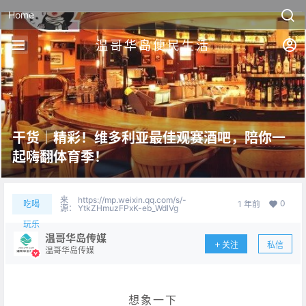
Home
温哥华岛便民生活
干货｜精彩！维多利亚最佳观赛酒吧，陪你一
起嗨翻体育季！
来
https://mp.weixin.qq.com/s/-
0
吃喝
1 年前
源：
YtkZHmuzFPxK-eb_WdlVg
玩乐
温哥华岛传媒
关注
私信
温哥华岛传媒
想象一下