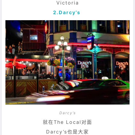
Victoria
2.
Darcy’s
Darcy’s
就在The Local对面
Darcy’s也是大家