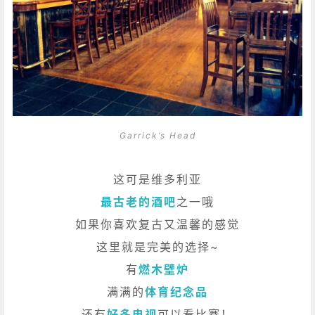
Garrick’s Head
这可是维多利亚
最古老的酒吧
之一哦
如果你喜欢复古又温馨的感觉
这里就是完美的选择~
有
燃木壁炉
满满的
体育纪念品
还有
好多电视
可以看比赛！