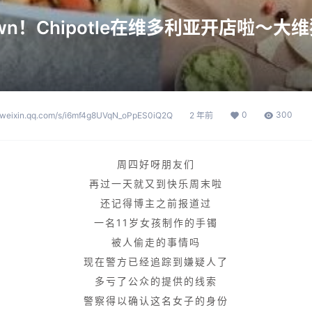
wn！Chipotle在维多利亚开店啦～
0
300
p.weixin.qq.com/s/i6mf4g8UVqN_oPpES0iQ2Q
2 年前
周四好呀朋友们
再过一天就又到快乐周末啦
还记得博主之前报道过
一名11岁女孩制作的手镯
被人偷走的事情吗
现在警方已经追踪到嫌疑人了
多亏了公众的提供的线索
警察得以确认这名女子的身份