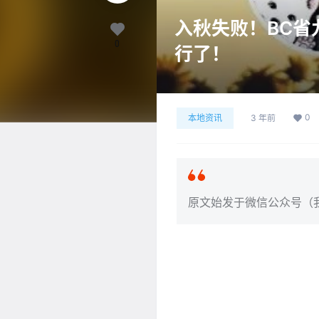
入秋失败！BC省
0
行了！
0
本地资讯
3 年前
原文始发于微信公众号（