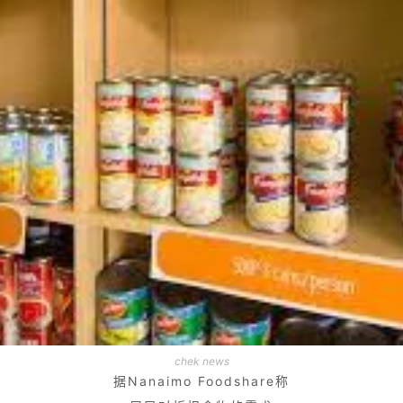
chek news
据Nanaimo Foodshare称