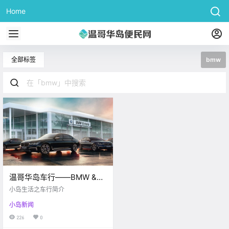
Home
全部标签
bmw
温哥华岛车行——BMW &
MINI Victoria
小岛生活之车行简介
小岛新闻
226
0