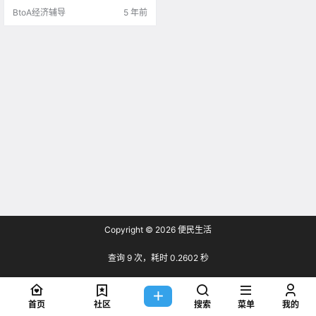
内到期，于是工签也只能批到护照
BtoA经济辅导
5 年前
到.
Copyright © 2026
便民生活
查询 9 次，耗时 0.2602 秒
首页
社区
搜索
菜单
我的