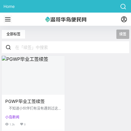
Home
全部标签
续签
PGWP毕业工签续签
不知道小伙伴们有没有遇到过这
样的情况，在加拿大潜心苦读三四
小岛新闻
年后，好不容易等到毕业工签，却
发现有效期不足三年？定睛一看，
1.2k
0
原来是因为自己的中国护照在三年