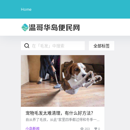
Home
全部标签
宠物毛发太难清理，有什么好方法？
自从养了毛孩，从此“家里四季都过得和冬季一
样——飘“毛发雪”，“ 穿啥.
小岛新闻
203
0