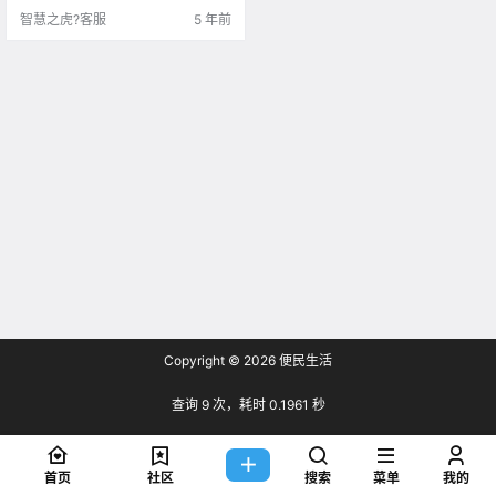
P供款。可以开始利用免税储蓄账户
智慧之虎?客服
5 年前
（TFSA）新增额度$6,0.
Copyright © 2026
便民生活
查询 9 次，耗时 0.1961 秒
首页
社区
搜索
菜单
我的