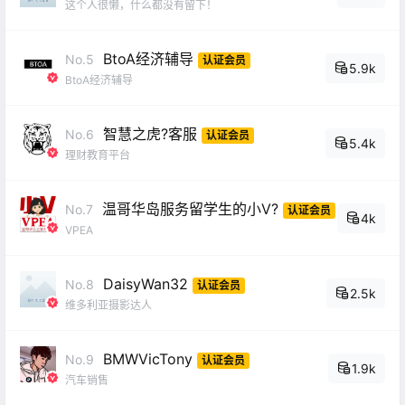
这个人很懒，什么都没有留下！
BtoA经济辅导
No.5
认证会员
5.9k
BtoA经济辅导
智慧之虎?客服
No.6
认证会员
5.4k
理财教育平台
温哥华岛服务留学生的小V?
No.7
认证会员
4k
VPEA
DaisyWan32
No.8
认证会员
2.5k
维多利亚摄影达人
BMWVicTony
No.9
认证会员
1.9k
汽车销售