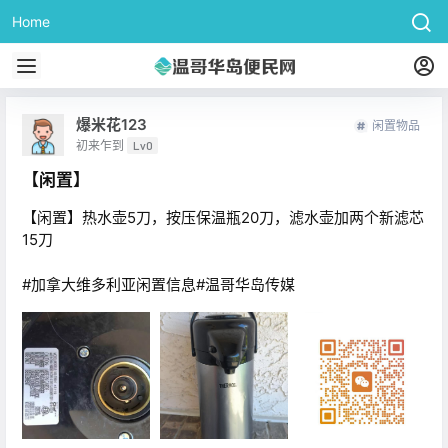
Home
爆米花123
闲置物品
初来乍到
Lv0
【闲置】
【闲置】热水壶5刀，按压保温瓶20刀，滤水壶加两个新滤芯
15刀
#加拿大维多利亚闲置信息#温哥华岛传媒