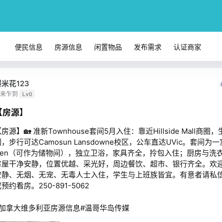
便民信息
房源信息
闲置物品
发布需求
认证商家
米花123
来乍到
Lv0
【房源】
房源】🏡 准新Townhouse套间5月入住：靠近Hillside Mall商圈
，步行可达Camosun Lansdowne校区，公车直达UVic。套间为
Den（可作为储物间），独立卫浴，家具齐全，拎包入住；厨房与洗
房屋干净安静，位置优越、采光好，周边餐饮、超市、银行齐全。欢
安静、无烟、无宠、无毒人士入住，学生与上班族皆宜。有意者请私
预约看房。250-891-5062
#加拿大维多利亚房源信息#温哥华岛传媒