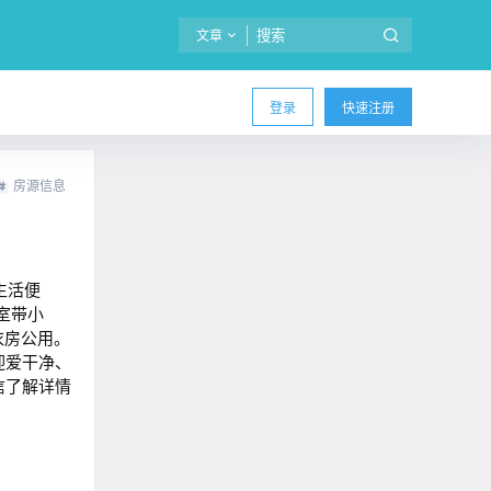
文章
登录
快速注册
房源信息
，生活便
一室带小
衣房公用。
迎爱干净、
信了解详情