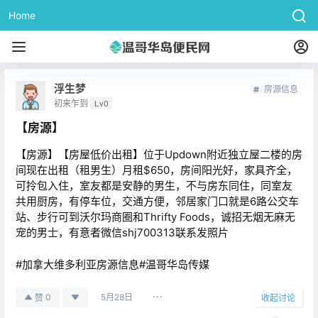
Home
浮生梦
房源信息
初来乍到
Lv0
【房源】
【房源】【房屋低价出租】位于Updown附近独立屋二楼的房
间现在出租（租男生）月租$650，房间阳光好，家具齐全，
可拎包入住，室友都是安静的男生，不与房东同住，同室友
共用厨房，有停车位，交通方便，邻居家门口就是6路公交车
站、步行可到沃尔玛商圈和Thrifty Foods，诚招无烟无麻无
宠的男士，有意者微信shj700313联系发照片
#加拿大维多利亚房源信息#温哥华岛传媒
5月28日
0
赞
收起讨论