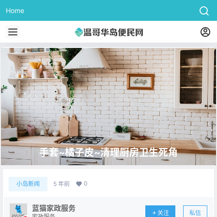
Home
手套~橘子皮~清理厨房卫生死角
0
小岛新闻
5 年前
蓝猫家政服务
关注
私信
家政服务