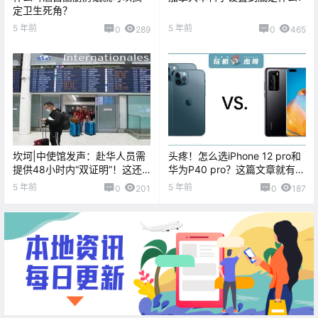
定卫生死角？
5 年前
5 年前
0
289
0
465
坎坷|中使馆发声：赴华人员需
头疼！怎么选iPhone 12 pro和
提供48小时内“双证明”！这还
华为P40 pro？这篇文章就有答
怎么回国！？
案！
5 年前
5 年前
0
201
0
187