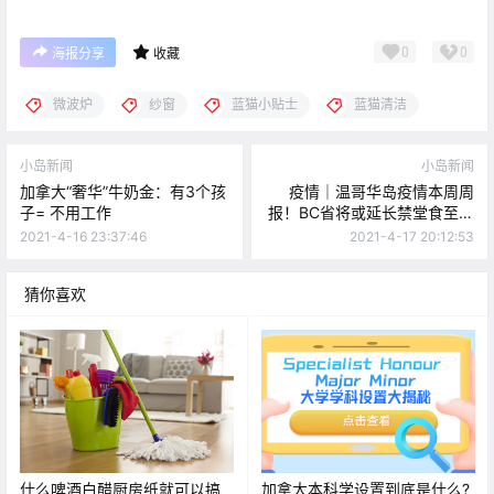
0
0
海报分享
收藏
微波炉
纱窗
蓝猫小贴士
蓝猫清洁
小岛新闻
小岛新闻
加拿大“奢华”牛奶金：有3个孩
疫情｜温哥华岛疫情本周周
子= 不用工作
报！BC省将或延长禁堂食至五
月...
2021-4-16 23:37:46
2021-4-17 20:12:53
猜你喜欢
什么啤酒白醋厨房纸就可以搞
加拿大本科学设置到底是什么?