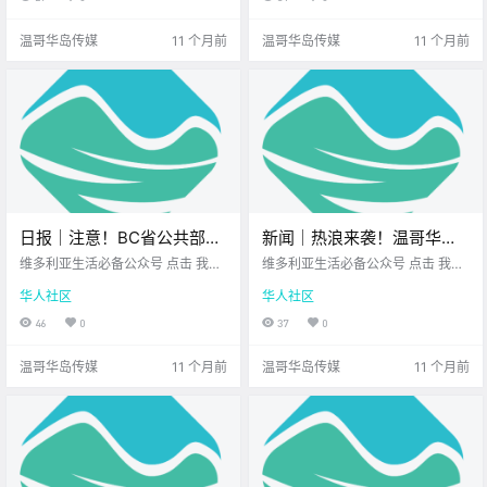
罩！
放飞了？ 先来看看 今天的新闻吧！
尾 这个Labour Day长周末 维多利亚
La.
将被音乐 美食、艺术与欢笑点亮 不
温哥华岛传媒
11 个月前
温哥华岛传媒
11 个月前
管是想去市.
日报｜注意！BC省公共部门
新闻｜热浪来袭！温哥华岛
工会要罢工！公共服务要停
高温预警！大维多利亚美术
维多利亚生活必备公众号 点击 我在
维多利亚生活必备公众号 点击 我在
摆？Saanich枪击案后，3人
维多利亚 关注并置顶 2025.8.29 我
馆秋季艺术课程来啦！
维多利亚 关注并置顶 2025.8.11 我
华人社区
华人社区
想一直在你身边 公元2025年8月29
想一直在你身边 大家周一好呀~ 新
被控持械罪！
日 农历7月7日 星期五 处女座 < 今
的一周从这里开始 先来看看今天的
46
0
37
0
日黄历 > 维多利亚本周气象预报
新闻吧~ 小心，热浪来袭！ 温哥华
（摄.
岛发布高.
温哥华岛传媒
11 个月前
温哥华岛传媒
11 个月前