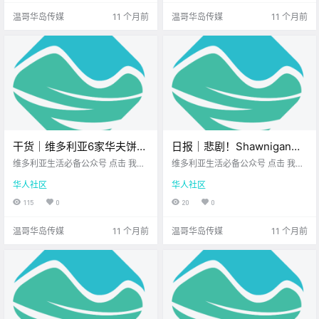
华岛高.
温哥华岛传媒
11 个月前
温哥华岛传媒
11 个月前
干货｜维多利亚6家华夫饼必
日报｜悲剧！Shawnigan
打卡！甜咸都有，吃到停不
Lake12岁少年车祸身亡！维
维多利亚生活必备公众号 点击 我在
维多利亚生活必备公众号 点击 我在
下来！
维多利亚 关注并置顶 2025.8.25 我
多利亚知名餐车接连遭窃与
维多利亚 关注并置顶 2025.8.26 我
华人社区
华人社区
想一直在你身边 维多利亚的吃货们
想一直在你身边 公.
破坏！
集合啦！ 华夫饼不只是早餐 它完全
115
0
20
0
可以是 全天候的心情治愈神器～ Vi
ctoria Bu.
温哥华岛传媒
11 个月前
温哥华岛传媒
11 个月前