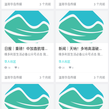
Q！ 听闻这家店的设备 都是直接从
大家都能元气满满 工作生活都顺
温哥华岛传媒
3 个月前
温哥华岛传媒
3 个月前
韩国运过来的.
心！ 忙里偷闲也.
日报｜重磅！中加直航增
新闻｜天呐！多地高温破纪
班，客货运频次将迎来大幅
录，温哥华岛今春首场山火
维多利亚生活必备公众号点击 我在
维多利亚生活必备公众号点击 我在
提升！Hullo码头临时搬迁！
维多利亚 关注并置顶 2026.4.21 我
燃起！Esquimalt海盗节游行
维多利亚 关注并置顶 2026.4.20 我
华人社区
华人社区
想一直在你身边维多利亚正宗越南
想一直在你身边维多利亚顶级科创
今年取消！
米粉店您值得信赖的地产经纪公元2
学校北美最大亚洲超市 大家周一好
18
0
20
0
026年4月21日 农历3月5日 星期二
呀！ 开启新的一周 阳光照进了窗户
白羊座 < 今日黄历 > 维多利亚本周
希望能给正在忙碌的你 带来一点好
温哥华岛传媒
3 个月前
温哥华岛传媒
3 个月前
气象.
心情 既然.