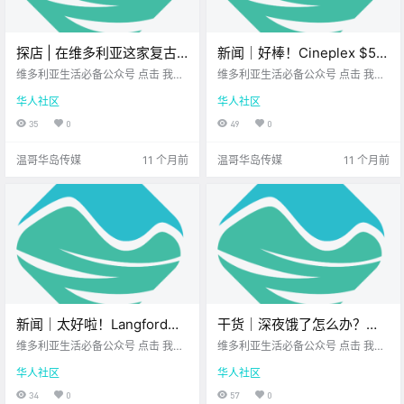
探店 | 在维多利亚这家复古
新闻｜好棒！Cineplex $5观
文具店，用打字机找回慢时
影&爆米花活动限时回归！
维多利亚生活必备公众号 点击 我在
维多利亚生活必备公众号 点击 我在
光！
维多利亚 关注并置顶 2025.8.26 我
Saanich Fair周末登场，看
维多利亚 关注并置顶 2025.8.26 我
华人社区
华人社区
想一直在你身边 那天我在市中心闲
想一直在你身边 大家周二好呀~ 新
看今年有何亮点！
逛 走在Johnson Street上时 偶然发
的一周已步入正轨 希望你元气满
35
0
49
0
现一个 不起眼的小角落 原来这里藏
满！ 一起先来看看 今天的新闻吧~
着一家 特别.
Cineplex.
温哥华岛传媒
11 个月前
温哥华岛传媒
11 个月前
新闻｜太好啦！Langford新
干货｜深夜饿了怎么办？维
小学亮相，下周迎新生！维
多利亚有这些夜宵好去处！
维多利亚生活必备公众号 点击 我在
维多利亚生活必备公众号 点击 我在
多利亚和Saanich将新增数十
维多利亚 关注并置顶 2025.8.27 我
维多利亚 关注并置顶 2025.8.27 我
华人社区
华人社区
想一直在你身边 大家周三好呀~ 工
想一直在你身边 维多利亚的餐厅大
个电动车充电桩！
作周已过半 希望你一切顺利 一起先
多在 晚上10点、11点就关门 但夜生
34
0
57
0
来看看 今天的新闻吧~ Langford新
活可 不一定到此为止 Victoria Buz