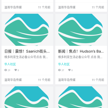
小学亮.
z 无.
温哥华岛传媒
11 个月前
温哥华岛传媒
11 个月前
日报｜震惊！Saanich街头有
新闻｜焦点！Hudson’s Bay
人深夜鸣枪！大维多利亚学
租约大战还在继续，刘伟宏
维多利亚生活必备公众号点击 我在
维多利亚生活必备公众号 点击 我在
区恢复校警项目！
维多利亚 关注并置顶 2025.8.27 我
能否笑到最后？温哥华岛新
维多利亚 关注并置顶 2025.8.28 我
华人社区
华人社区
想一直在你身边北美最大亚洲超市
想一直在你身边 大家周四好呀~ 离
增270个课前课后托管名
您值得.
周五只差一步 长周末已经在眨眼～
29
0
37
0
额！
先一起来看看 今天的新闻吧~ Hud
son’s .
温哥华岛传媒
11 个月前
温哥华岛传媒
11 个月前