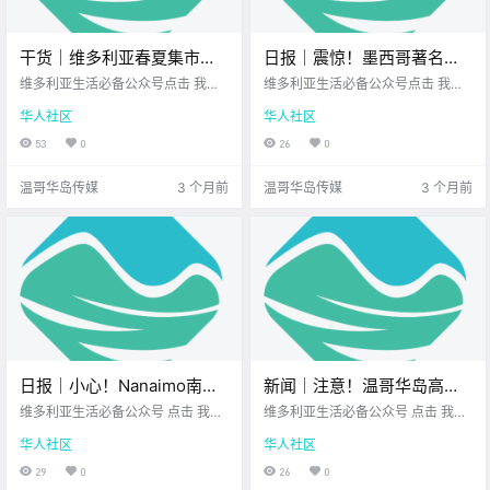
干货｜维多利亚春夏集市回
日报｜震惊！墨西哥著名景
归啦！收下这份宝藏集市清
点发生枪击案，一名加拿大
维多利亚生活必备公众号点击 我在
维多利亚生活必备公众号点击 我在
单！
维多利亚 关注并置顶 2026.4.20 我
游客遇难！西温渡轮码头突
维多利亚 关注并置顶 2026.4.20 我
华人社区
华人社区
想一直在你身边北美最大亚洲超市
想一直在你身边维多利亚正宗越南
发事件，航船延误6小时！
维多利亚自助火锅店 大维多利亚地
米粉店您值得信赖的地产经纪公元2
53
0
26
0
区的 市集季正式回归啦！ 这里有新
026年4月20日 农历3月4日 星期
鲜水灵的本地蔬果 独一无二的手作
一 白羊座 < 今日黄历 > 维多利亚本
温哥华岛传媒
3 个月前
温哥华岛传媒
3 个月前
好物 还有现.
周气象.
日报｜小心！Nanaimo南部
新闻｜注意！温哥华岛高温
发现新山火！Saanich
预警来袭！维多利亚超人气
维多利亚生活必备公众号 点击 我在
维多利亚生活必备公众号 点击 我在
Commonwealth Place 游泳
维多利亚 关注并置顶 2025.8.25 我
意大利晚宴快闪来啦！
维多利亚 关注并置顶 2025.8.25 我
华人社区
华人社区
想一直在你身边 公.
想一直在你身边 大家周一好呀~ 新
池关闭检修！
的一周状态如何 希望你开了个好头
29
0
26
0
一起先来看看 今天的新闻吧~ 温哥