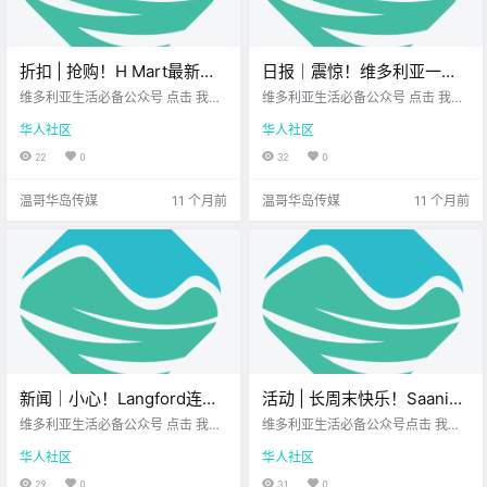
折扣 | 抢购！H Mart最新优
日报｜震惊！维多利亚一辆
惠上线！Walmart、Save-
汽车冲破围栏，坠入超市停
维多利亚生活必备公众号 点击 我在
维多利亚生活必备公众号 点击 我在
On-Foods、Fairway好价不
维多利亚 关注并置顶 2025.8.28 我
车场倒扣在地！维多利亚失
维多利亚 关注并置顶 2025.8.28 我
华人社区
华人社区
想一直在你身边 每周折扣时间到！
想一直在你身边 公.
断！
踪女子住宅内发现尸体！
博主特意为 大家精选了 维多利亚各
22
0
32
0
大 商超的超值优惠 无论是美食饮品
还是生活.
温哥华岛传媒
11 个月前
温哥华岛传媒
11 个月前
新闻｜小心！Langford连发
活动 | 长周末快乐！Saanich
BB枪袭击案，行人无辜中
Fair、艺穗节、加勒比狂欢
维多利亚生活必备公众号 点击 我在
维多利亚生活必备公众号点击 我在
弹！美国野火烟雾飘入大维
维多利亚 关注并置顶 2025.8.29 我
节、晨光瑜伽、花园艺术展
维多利亚 关注并置顶 2025.8.29 我
华人社区
华人社区
想一直在你身边 大家周五好呀~ 长
想一直在你身边您值得信赖的地产
多利亚，周末将被雾霾笼
嗨翻维多利亚！
周末近在眼前 心情是不是已经 提前
经纪 夏天的尾巴 总要用点热闹来收
29
0
31
0