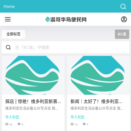
Home
全部标签
BC省
探店 | 惊艳！维多利亚新晋
新闻｜太好了！维多利亚餐
韩式烤肉排队王，顶级肉质
饮大佬又开新店，炸鸡生蚝
维多利亚生活必备公众号点击 我在
维多利亚生活必备公众号点击 我在
配上明火炙烤，肉食控必
维多利亚 关注并置顶 2026.4.21 我
样样行！BC省省长撤回原住
维多利亚 关注并置顶 2026.4.21 我
华人社区
华人社区
想一直在你身边北美最大亚洲超市
想一直在你身边维多利亚顶级科创
冲！
民法案修改，承认“带错了
昨天终于打卡了 维多利亚刚开业不
学校北美最大亚洲超市 大家周二好
42
0
16
0
路”！
久 就红透半边天的 OX Korean BB
呀~ 忙碌的一周已经步入正轨 希望