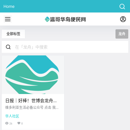
Home
全部标签
龙舟
日报｜好棒！世博会龙舟船
首将亮相维多利亚唐人街！
维多利亚生活必备公众号 点击 我在
60家酒店失物大清仓，将在
维多利亚 关注并置顶 2025.8.5 我想
华人社区
一直在你身边 公元.
维多利亚义卖！
26
0