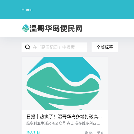
Home
全部标签
日报｜热疯了！温哥华岛多地打破高温
记录！温岛山火失控，扩散至1391公
维多利亚生活必备公众号 点击 我在维多利亚 关
注并置顶 2025.8.12 我想一直在你身边 公.
顷引发大撤离！
华人社区
56
0