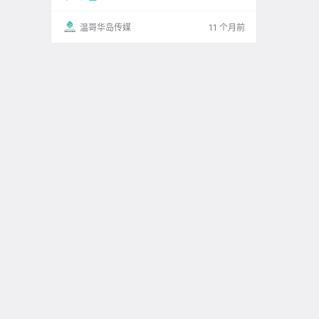
温哥华岛传媒
11 个月前