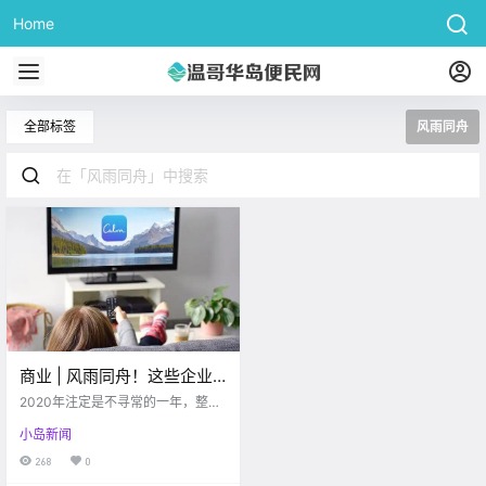
Home
全部标签
风雨同舟
商业 | 风雨同舟！这些企业
在疫情的暴风雨中为社会撑
2020年注定是不寻常的一年，整个
起保护伞…
世界都是被疫情和全球封锁影响
小岛新闻
着，社会和经济极其不稳定。 在这
个特殊的时期，加拿大的众多企业
268
0
站了出来。这些公司雇佣了超过66