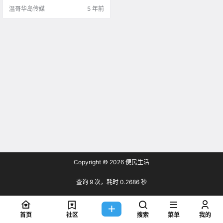
6,000名员工，日以继夜不停歇地开
温哥华岛传媒
5 年前
发产品和项目，来.
Copyright © 2026
便民生活
查询 9 次，耗时 0.2686 秒
首页
社区
搜索
菜单
我的