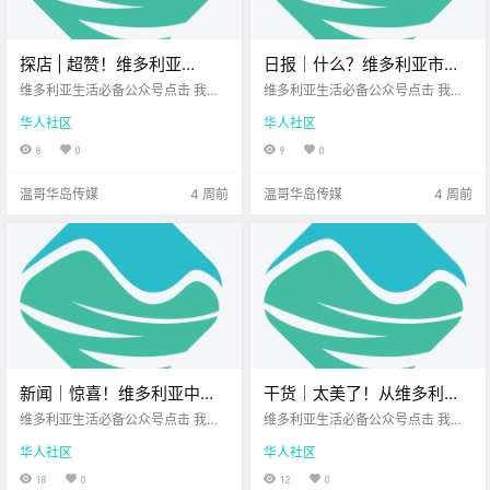
探店 | 超赞！维多利亚
日报｜什么？维多利亚市中
downtown这家口碑爆棚的
心发生随机袭击事件！BC省
维多利亚生活必备公众号点击 我在
维多利亚生活必备公众号点击 我在
素食餐厅，不仅美味健康，
维多利亚 关注并置顶 2026.7.7 我想
护士抗议升级并投诉雇主恐
维多利亚 关注并置顶 2026.7.7 我想
华人社区
华人社区
一直在你身边维多利亚顶级科创学
一直在你身边北美最大亚洲超市您
还超懂亚洲胃！
吓！
校您值得信赖的地产经纪 上周末跟
值得信赖的地产经纪公元2026年7
8
0
9
0
朋友在downtown见面 正好最近想
月7日 农历5月23日 星期二 巨蟹座
吃点素的清爽一下 便走进了这家 听
< 今日黄历 > 维多利亚本周气象预
温哥华岛传媒
4 周前
温哥华岛传媒
4 周前
很多人推荐过 .
报（.
新闻｜惊喜！维多利亚中餐
干货｜太美了！从维多利亚
馆本周推出音乐沙龙晚宴！
出发，探秘华盛顿州的六处
维多利亚生活必备公众号点击 我在
维多利亚生活必备公众号点击 我在
维多利亚清真寺领袖街头无
维多利亚 关注并置顶 2026.6.22 我
绝美风景！
维多利亚 关注并置顶 2026.6.22 我
华人社区
华人社区
想一直在你身边北美最大亚洲超市
想一直在你身边您值得信赖的地产
端遇袭！
您值得信赖的地产经纪 大家周一好
经纪 你可能以为从维多利亚 去温哥
18
0
12
0
呀~ 新的一周开始了 岛上又多了很
华最方便 但其实美国华盛顿州 那些