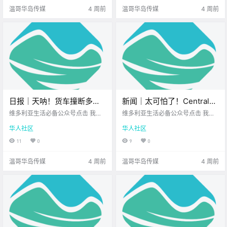
先来看看岛上的新闻吧！ 护士罢工
论你是想在草地上 听一场免费的露
温哥华岛传媒
4 周前
温哥华岛传媒
4 周前
扩大至温哥.
天音乐会 还.
日报｜天呐！货车撞断多根
新闻｜太可怕了！Central
电线杆，Malahat公路严重瘫
Saanich恶犬伤人，三岁幼童
维多利亚生活必备公众号点击 我在
维多利亚生活必备公众号点击 我在
痪数小时！维多利亚市中心
维多利亚 关注并置顶 2026.7.10 我
被咬掉半只耳朵！温哥华岛
维多利亚 关注并置顶 2026.7.9 我想
华人社区
华人社区
想一直在你身边北美最大亚洲超市
一直在你身边UPS维多利亚DT店北
将建22层混合用途公寓楼！
惊现神秘“双头蛇”？
您值得信赖的地产经纪公元2026年
美最大亚洲超市 大家周四好呀~ 一
11
0
9
0
7月10日 农历5月26日 星期五 巨蟹
周接近尾声 你的心情还好吗？ 先来
座 < 今日黄历 > 维多利亚本周气象
一起看看 今天的新闻吧！ Central S
温哥华岛传媒
4 周前
温哥华岛传媒
4 周前
预报.
aanich恶.