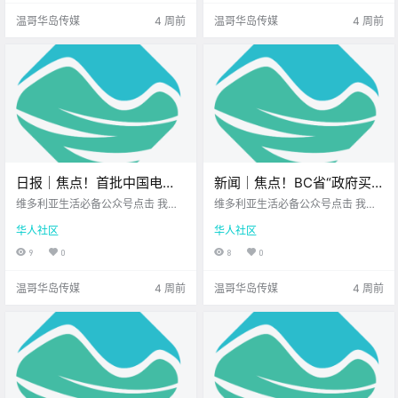
们一起来看看 身边都发生了 哪些新
被银行收取45刀的 NSF（存款不足
温哥华岛传媒
4 周前
温哥华岛传媒
4 周前
鲜事吧！ S.
费） 已经让.
日报｜焦点！首批中国电动
新闻｜焦点！BC省“政府买
汽车抵达加拿大！Saanich发
空置公寓”计划引爆国会，自
维多利亚生活必备公众号点击 我在
维多利亚生活必备公众号点击 我在
生严重袭击案，受害者身
维多利亚 关注并置顶 2026.7.8 我想
由党一票否决拒绝被查！维
维多利亚 关注并置顶 2026.7.7 我想
华人社区
华人社区
一直在你身边北美最大亚洲超市您
一直在你身边UPS维多利亚DT店北
亡，嫌疑人被控谋杀！
多利亚免费夏日系列音乐节
值得信赖的地产经纪公元2026年7
美最大亚洲超市 大家周二好呀~ 新
9
0
8
0
回归啦！
月8日 农历5月24日 星期三 巨蟹座
的一周步入正轨 希望你精神满满~
< 今日黄历 > 维多利亚本周气象预
让我们一起来看看 身边都发生了 哪
温哥华岛传媒
4 周前
温哥华岛传媒
4 周前
报（.
些新鲜事吧！.