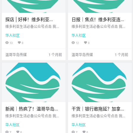
探店 | 好棒！维多利亚
日报｜焦点！维多利亚连犯
Uptown这家艺术感咖啡馆，
两案的嫌疑人已被起诉！温
维多利亚生活必备公众号点击 我在
维多利亚生活必备公众号点击 我在
逛街歇脚首选！
维多利亚 关注并置顶 2026.6.23 我
哥华岛突发两起山火！
维多利亚 关注并置顶 2026.6.23 我
华人社区
华人社区
想一直在你身边UPS维多利亚DT店
想一直在你身边您值得信赖的地产
您值得信赖的地产经纪 前几天在Upt
经纪UPS维多利亚DT店公元2026年
13
0
12
0
own逛街 我偶然发现了这家 名为Rh
6月23日 农历5月9日 星期二 巨蟹
ino Coffee的咖啡馆 当时逛得有些
座 < 今日黄历 > 维多利亚本周气象
温哥华岛传媒
1 个月前
温哥华岛传媒
1 个月前
累了 正想着找.
预报（.
新闻｜热疯了！温哥华岛多
干货｜银行敢拖延？加拿大
地打破历史同期最高气温纪
政府新规出手，再也不用和
维多利亚生活必备公众号点击 我在
维多利亚生活必备公众号点击 我在
录！Saanich草莓节要来啦！
维多利亚 关注并置顶 2026.6.24 我
客服拉锯了！
维多利亚 关注并置顶 2026.6.24 我
华人社区
华人社区
想一直在你身边北美最大亚洲超市
想一直在你身边您值得信赖的地产
您值得信赖的地产经纪 大家周三好
经纪UPS维多利亚DT店 大家有没有
7
0
7
0