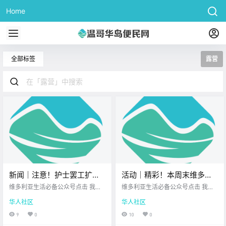
Home
全部标签
露营
新闻｜注意！护士罢工扩大
活动｜精彩！本周末维多利
至温哥华岛，这些医疗服务
亚有后院音乐节、户外表演
维多利亚生活必备公众号点击 我在
维多利亚生活必备公众号点击 我在
可能会延期！ 联邦政府整治
维多利亚 关注并置顶 2026.7.10 我
节、牛仔节派对、复古车
维多利亚 关注并置顶 2026.7.10 我
华人社区
华人社区
想一直在你身边UPS维多利亚DT店
想一直在你身边维多利亚顶级科创
临时外籍劳工项目，11家温
展、音乐剧演出、果园集
北美最大亚洲超市 大家周五好呀~
学校您值得信赖的地产经纪 维多利
9
0
10
0
岛雇主被罚21万刀！
市、夏日游园会！
周末近在眼前 在准备放松度假之前
亚的周末狂欢 正式拉开序幕啦！ 无