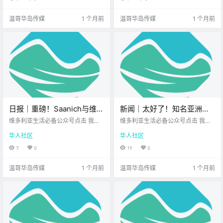
呀~ 新的一周步入正轨 岛上又多了
过 这种抓狂的经历 银行扣错了费 或
很多 值得关注的新鲜事 让我们一起
者办业务出了差错 你火急火燎地去
温哥华岛传媒
1 个月前
温哥华岛传媒
1 个月前
来看看吧！ .
找客服投诉 .
日报｜重磅！Saanich与维多
新闻｜太好了！知名亚洲购
利亚合并公投被判定不具法
物平台亚米登陆加拿大！别
维多利亚生活必备公众号点击 我在
维多利亚生活必备公众号点击 我在
律约束力！盐泉岛商业橄榄
维多利亚 关注并置顶 2026.6.24 我
错过这波早鸟福利！加勒比
维多利亚 关注并置顶 2026.6.25 我
华人社区
华人社区
想一直在你身边您值得信赖的地产
想一直在你身边北美最大亚洲超市
农场挂牌出售！
文化节重返维多利亚！
经纪UPS维多利亚DT店公元2026年
您值得信赖的地产经纪 大家周四好
7
0
19
0
6月24日 农历5月10日 星期三 巨蟹
呀~ 一周过半 岛上又多了很多 值得
座 < 今日黄历 > 维多利亚本周气象
关注的新鲜事 让我们一起来看看
温哥华岛传媒
1 个月前
温哥华岛传媒
1 个月前
预报（.
吧！ 北美知.