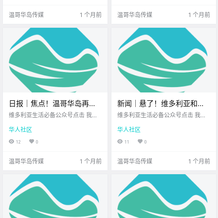
多 值得关注的新鲜事 让我们一起来
神秘又美丽的地方 距离我们更近
温哥华岛传媒
1 个月前
温哥华岛传媒
1 个月前
看看吧！ .
哦！ 现在出.
日报｜焦点！温哥华岛再现
新闻｜悬了！维多利亚和
两起人为引发山火！
Saanich还能合并吗？维多利
维多利亚生活必备公众号点击 我在
维多利亚生活必备公众号点击 我在
Goldstream公园登山步道关
维多利亚 关注并置顶 2026.6.22 我
亚Bay Centre迎来新东家，
维多利亚 关注并置顶 2026.6.23 我
华人社区
华人社区
想一直在你身边您值得信赖的地产
想一直在你身边北美最大亚洲超市
闭！
商场定位要大改？
经纪北美最大亚洲超市公元2026年
您值得信赖的地产经纪 大家周二好
12
0
11
0
6月22日 农历5月8日 星期一 巨蟹
呀~ 新的一周步入正轨 岛上又多了
座 < 今日黄历 > 维多利亚本周气象
很多 值得关注的新鲜事 让我们一起
温哥华岛传媒
1 个月前
温哥华岛传媒
1 个月前
预报（.
来看看吧！ .