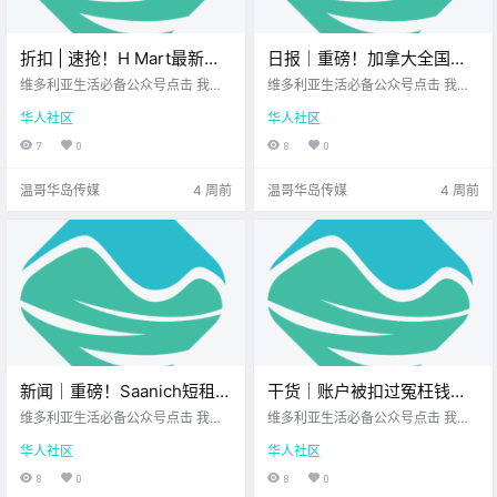
折扣 | 速抢！H Mart最新优
日报｜重磅！加拿大全国牛
惠来啦！Walmart、Thrifty
肉价格垄断案达成和解，涉
维多利亚生活必备公众号点击 我在
维多利亚生活必备公众号点击 我在
Foods、Fairway好价不断！
维多利亚 关注并置顶 2026.7.9 我想
案公司拟支付近800万加
维多利亚 关注并置顶 2026.7.9 我想
华人社区
华人社区
一直在你身边维多利亚顶级科创学
一直在你身边北美最大亚洲超市您
元！BC省护士下周扩大罢
校您值得信赖的地产经纪 每周折扣
值得信赖的地产经纪公元2026年7
7
0
8
0
工，维多利亚两家主要医院
时间到！ 博主特意为 大家精选了 维
月9日 农历5月25日 星期四 巨蟹座
加入！
多利亚各大 商超的超值优惠 无论是
< 今日黄历 > 维多利亚本周气象预
温哥华岛传媒
4 周前
温哥华岛传媒
4 周前
美食饮品 .
报（.
新闻｜重磅！Saanich短租终
干货｜账户被扣过冤枉钱的
于迎来松绑！每年最多可租
速看！CIBC豪掷1000万和解
维多利亚生活必备公众号点击 我在
维多利亚生活必备公众号点击 我在
120天，明年1月正式开跑！
维多利亚 关注并置顶 2026.7.8 我想
金，这次可能全自动退到你
维多利亚 关注并置顶 2026.7.8 我想
华人社区
华人社区
一直在你身边UPS维多利亚DT店北
一直在你身边您值得信赖的地产经
Saanich免费公园音乐会正式
账上！
美最大亚洲超市 大家周三好呀~ 一
纪维多利亚顶级科创学校 在加拿大
8
0
8
0
开唱！
周步入正轨 希望你精神满满~ 让我
生活 如果不小心遇到账户余额不足