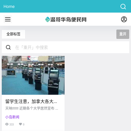
Home
全部标签
重开
留学生注意，加拿大各大高
校官宣9月复课重开！包括
天呐!!!!!!! 近期各个大学居然宣布 学
UBC、SFU！
生们九月份要回校上课了！ 已经逐
小岛新闻
渐习惯了晚上8点起床、下午1点睡
觉 在国内过着 "阴间时差"的小伙伴
333
0
们 听到这个消息后是否非常激动