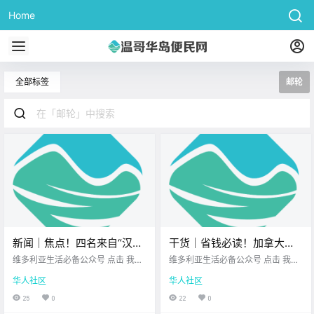
Home
全部标签
邮轮
新闻｜焦点！四名来自“汉坦
干货｜省钱必读！加拿大各
病毒邮轮”的加拿大人抵达维
大积分隐藏联动全攻略，教
维多利亚生活必备公众号 点击 我在
维多利亚生活必备公众号 点击 我在
多利亚，在岛上隔离！今天
维多利亚 关注并置顶 2026.5.11 我
你薅秃每一个福利！
维多利亚 关注并置顶 2026.5.11 我
华人社区
华人社区
想一直在你身边 大家周一好呀~ 新
想一直在你身边 在这个生活成本不
凌晨你被安珀警报惊醒了
的一周开始了 希望大家今天工作或
断攀升的时代 聪明消费已经成为了
25
0
22
0
吗？孩子已安全获救！
学习 都能顺顺利利！ 忙碌之余 一起
一门必修课 作为生活在加拿大的“省