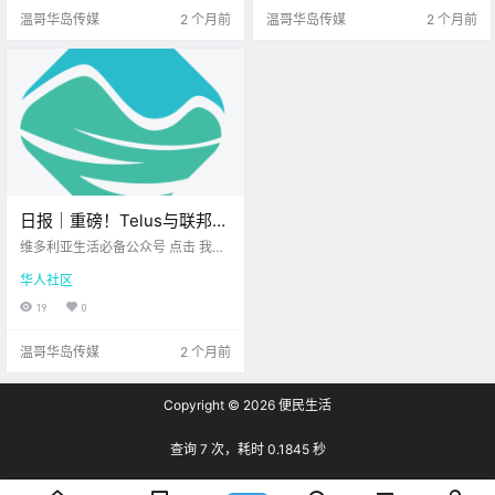
来看看今天.
钱达人” 如果.
温哥华岛传媒
2 个月前
温哥华岛传媒
2 个月前
日报｜重磅！Telus与联邦政
府联手，在BC省打造主权AI
维多利亚生活必备公众号 点击 我在
数据中心！View Royal公路
维多利亚 关注并置顶 2026.5.11 我
华人社区
想一直在你身边 公元2026年5月11
赛车，导致翻车事故！
日 农历3月25日 星期一 金牛座 <
19
0
今日黄历 > 维多利亚本周气象预.
温哥华岛传媒
2 个月前
Copyright © 2026
便民生活
查询 7 次，耗时 0.1845 秒