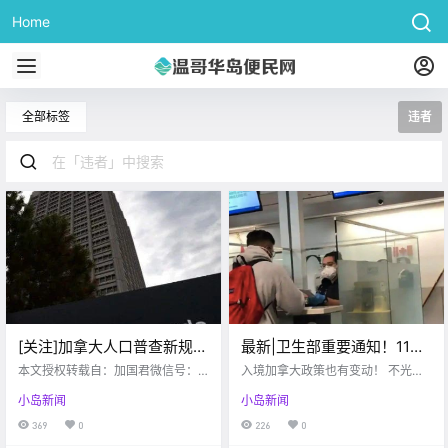
Home
全部标签
违者
[关注]加拿大人口普查新规！
最新|卫生部重要通知！11月
留学生也要填！违者罚500
21日起，入境加拿大需下载
本文授权转载自：加国君微信号：s
入境加拿大政策也有变动！ 不光回
uper_Canadian 虽然加拿大目前严
这个APP！违者将严惩！
国有变化， 要双阴检测， 来加拿大
小岛新闻
小岛新闻
重，但是，每5年一次的人口普查将
也有新的措施了！ 根据加拿大卫生
于5月11日举行，届时，每家每户都
部最新通知， 从11月21日开始， 无
369
0
226
0
是收到一封邮件，所有人必须要填
论是陆路、海陆 还是坐飞机 入境加