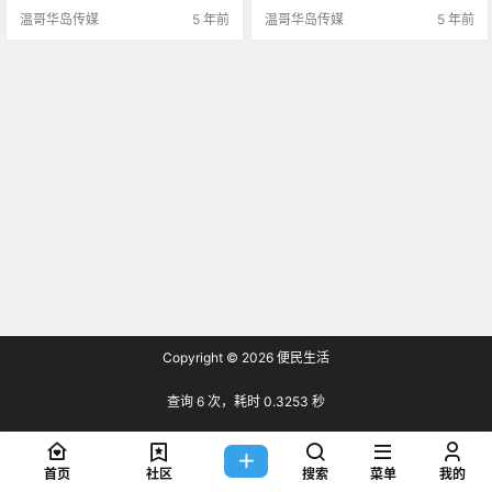
写，否则会被罚款高达$500加元。
拿大的旅客必须以 线.
温哥华岛传媒
5 年前
温哥华岛传媒
5 年前
加拿大国.
Copyright © 2026
便民生活
查询 6 次，耗时 0.3253 秒
首页
社区
搜索
菜单
我的