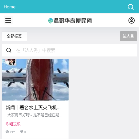
Home
全部标签
达人秀
新闻｜著名水上灭火飞机在
BC航空博物馆安家！
大家周五好呀~ 是不是已经在期待
Langford送报小哥要参加
周末的美好时光了呢？ 在准备放松
吃喝玩乐
之前 先和我一起来看看 今天的两条
《英国达人秀》？
有趣新闻吧～ 著名水上灭火飞机 在
217
0
BC航天博物馆安家啦 BC Aviation