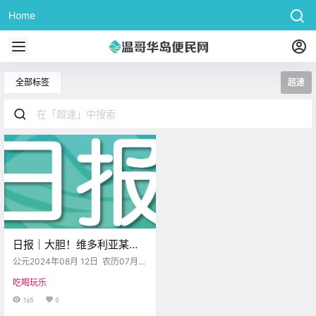
Home
全部标签
超速
日报｜大胆！维多利亚某司
机驾驶汽车达到160km/h！
公元2024年08月 12日 农历07月
雷暴天气持续影响BC省，将
(大）09 日 星期一 狮子座 < 今日黄
吃喝玩乐
历 > 维多利亚本周气象预报（华氏
引发400多处山火
度） 日 一 二 三 四 五 六 .
165
0