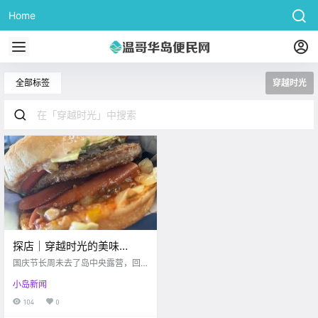
Home
全部标签
穿越时光
探店｜穿越时光的美味
DRIVE-IN体验
国庆节长周未去了岛中央露营，回
程时特别找到这家停留在50年代的
小岛新闻
餐厅。J & L DRIVE-IN 是一家位于
Port Alberni 的经典美式快餐店。我
104
0
们这次品尝了芝士汉堡、双层汉