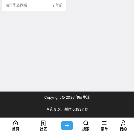
堡、甜薯薯条和百事可乐加雪糕，
温哥华岛传媒
2 年前
每一道食物都.
Copyright © 2026
便民生活
查询 9 次，耗时 0.1937 秒
首页
社区
搜索
菜单
我的