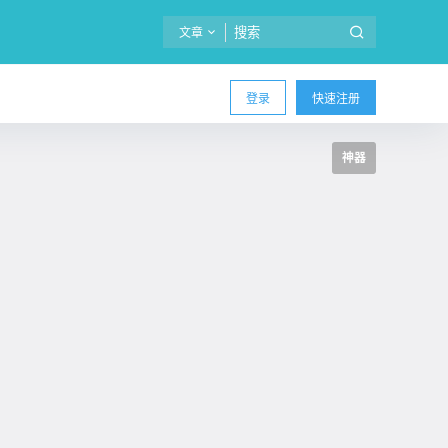
文章
登录
快速注册
神器