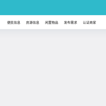
便民信息
房源信息
闲置物品
发布需求
认证商家