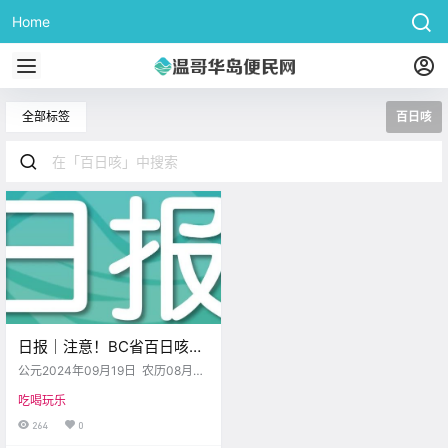
Home
全部标签
百日咳
日报｜注意！BC省百日咳病
例激增！Saanich开了首个家
公元2024年09月19日 农历08月
庭友好型玉米迷宫！
（大）17日 星期四 处女座 < 今日
吃喝玩乐
黄历 > 维多利亚本周气象预报（华
氏度） 日 一 二 三 四 五 六 .
264
0