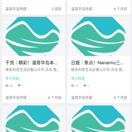
好好庆祝！ 博主特意为大家整理了
Oak Bay 的活动都热.
温哥华岛传媒
3 周前
温哥华岛传媒
8 个月前
本地最新的.
干货｜精彩！温哥华岛本月
日报｜焦点！Nanaimo三所
值得一看的6场圣诞巡游，陪
高中收到威胁，警方加强巡
维多利亚生活必备公众号 点击 我在
维多利亚生活必备公众号 点击 我在
你欢度圣诞季！
维多利亚 关注并置顶 2025.12.01 我
逻！BC Transit圣诞巴士重
维多利亚 关注并置顶 2025.12.01 我
华人社区
华人社区
想一直在你身边 十二月的温哥华岛
想一直在你身边 公元2025年12月01
返维多利亚街头！
好像被施了魔法 街道开始发光 海面
日 农历10月12日 星期一 射手座 <
40
0
27
0
开始闪耀 小镇也陆续 切换成“圣诞模
今日黄历 > 维多利亚本周气象预报.
式” 不论.
温哥华岛传媒
8 个月前
温哥华岛传媒
8 个月前