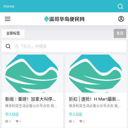
Home
全部标签
生日
新闻｜重磅！加拿大叫停父
折扣 | 速抢！H Mart最新优
母团聚移民！Saanich一街道
惠来啦！Walmart、Thrifty
维多利亚生活必备公众号点击 我在
维多利亚生活必备公众号点击 我在
限速牌遭多次破坏！
维多利亚 关注并置顶 2026.7.16 我
Foods、Fairway好价不断！
维多利亚 关注并置顶 2026.7.16 我
华人社区
华人社区
想一直在你身边您值得信赖的地产
想一直在你身边维多利亚顶级科创
经纪北美最大亚洲超市 大家周四好
学校您值得信赖的地产经纪 每周折
7
0
9
0
呀~ 一周接近尾声 希望你过得 愉快
扣时间到！ 博主特意为 大家精选了