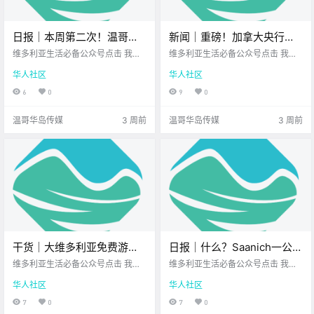
日报｜本周第二次！温哥华
新闻｜重磅！加拿大央行今
岛北部海域又地震了！
日宣布：基准利率继续维持
维多利亚生活必备公众号点击 我在
维多利亚生活必备公众号点击 我在
IslandLink推出试点巴士新路
维多利亚 关注并置顶 2026.7.16 我
在2.25%不变！民调显示更
维多利亚 关注并置顶 2026.7.15 我
华人社区
华人社区
想一直在你身边UPS维多利亚DT店
想一直在你身边您值得信赖的地产
线！
多加拿大人对中国抱有好
您值得信赖的地产经纪公元2026年
经纪北美最大亚洲超市 大家周三好
6
0
9
0
感，美国信任度持续下滑！
7月16日 农历6月3日 星期四 巨蟹
呀~ 一周过半 希望你心情不错 先来
座 < 今日黄历 > 维多利亚本周气象
一起看看 最近的新鲜事吧！ 加拿大
温哥华岛传媒
3 周前
温哥华岛传媒
3 周前
预报（.
央行今日.
干货｜大维多利亚免费游泳
日报｜什么？Saanich一公园
健身指南：这个官方隐藏福
发生严重袭击案！维多利亚
维多利亚生活必备公众号点击 我在
维多利亚生活必备公众号点击 我在
利，千万别错过了！
维多利亚 关注并置顶 2026.7.15 我
市中心停车场起火，浓烟弥
维多利亚 关注并置顶 2026.7.15 我
华人社区
华人社区
想一直在你身边您值得信赖的地产
想一直在你身边UPS维多利亚DT店
漫至街道！
经纪北美最大亚洲超市 在舒适的夏
您值得信赖的地产经纪公元2026年
7
0
7
0
日里 去泳池游个泳避暑 或者去健身
7月15日 农历6月2日 星期三 巨蟹