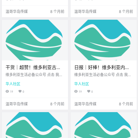
时关闭！
< 今日黄历 > 维多利亚本周气象预
起看看今天有哪些 新鲜事在等着你
报.
BC保.
温哥华岛传媒
8 个月前
温哥华岛传媒
8 个月前
干货｜超赞！维多利亚古堡
日报｜好棒！维多利亚内港
迎来圣诞限定之旅，今年的
本周四点亮圣诞灯光！
维多利亚生活必备公众号 点击 我在
维多利亚生活必备公众号 点击 我在
节日氛围更梦幻！
维多利亚 关注并置顶 2025.12.03
Saanich Roy Road全面封闭
维多利亚 关注并置顶 2025.12.02 我
华人社区
华人社区
我想一直在你身边 每到12月 维多利
想一直在你身边 公元2025年12月0
至12月15日！
亚的空气里 都会悄悄多一点圣诞气
3日 农历10月14日 星期三 射手座
19
0
19
0
息 而当Craigdarroch Castle 正式点
< 今日黄历 > 维多利亚本周气象预
亮圣诞灯光 这座.
报.
温哥华岛传媒
8 个月前
温哥华岛传媒
8 个月前