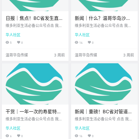
日报｜焦点！BC省发生直升
新闻｜什么？温哥华岛沙雕
机坠毁事故，两人遇难！维
节遭恶意破坏！BC省护士罢
维多利亚生活必备公众号点击 我在
维多利亚生活必备公众号点击 我在
多利亚一男子盗窃并开走叉
维多利亚 关注并置顶 2026.7.14 我
工抗议暂停，进入调解阶
维多利亚 关注并置顶 2026.7.13 我
华人社区
华人社区
想一直在你身边UPS维多利亚DT店
想一直在你身边您值得信赖的地产
车，连撞数车！
段！
您值得信赖的地产经纪公元2026年
经纪北美最大亚洲超市 大家周一好
5
0
14
0
7月14日 农历6月1日 星期二 巨蟹
呀~ 新的一周开始了 希望你精神满
座 < 今日黄历 > 维多利亚本周气象
满 先来一起看看 岛上的新闻吧！ P
温哥华岛传媒
3 周前
温哥华岛传媒
3 周前
预报（.
arksville.
干货｜一年一次的寿星特
新闻｜重磅！BC省对管道协
权！维多利亚这6个免费生日
议不买账！自由党掉票！但
维多利亚生活必备公众号点击 我在
维多利亚生活必备公众号 点击 我在
福利，不拿就亏了！
维多利亚 关注并置顶 2026.7.13 我
Carney支持率依然稳！维多
维多利亚 关注并置顶 2025.12.01 我
华人社区
华人社区
想一直在你身边您值得信赖的地产
想一直在你身边 大家周一好呀～ 1
利亚市中心停车优惠来啦！
经纪北美最大亚洲超市 在维多利亚
2月正式登场 岛上的圣诞季 也跟着
6
0
16
0
过生日 绝对值得用各路免费福利 来
全面开启啦！ 上周末Downtown和