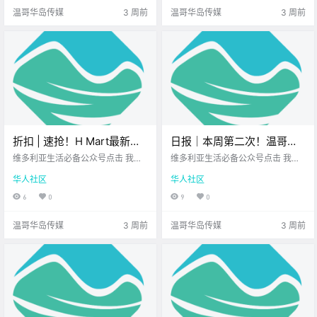
而充实 先来一起看看 最近的新鲜事
维多利亚各大 商超的超值优惠 无论
温哥华岛传媒
3 周前
温哥华岛传媒
3 周前
吧！ IRCC.
是美食饮品.
折扣 | 速抢！H Mart最新优
日报｜本周第二次！温哥华
惠来啦！Walmart、Thrifty
岛北部海域又地震了！
维多利亚生活必备公众号点击 我在
维多利亚生活必备公众号点击 我在
Foods、Fairway好价不断！
维多利亚 关注并置顶 2026.7.16 我
IslandLink推出试点巴士新路
维多利亚 关注并置顶 2026.7.16 我
华人社区
华人社区
想一直在你身边维多利亚顶级科创
想一直在你身边UPS维多利亚DT店
线！
学校您值得信赖的地产经纪 每周折
您值得信赖的地产经纪公元2026年
6
0
9
0
扣时间到！ 博主特意为 大家精选了
7月16日 农历6月3日 星期四 巨蟹
维多利亚各大 商超的超值优惠 无论
座 < 今日黄历 > 维多利亚本周气象
温哥华岛传媒
3 周前
温哥华岛传媒
3 周前
是美食饮品.
预报（.