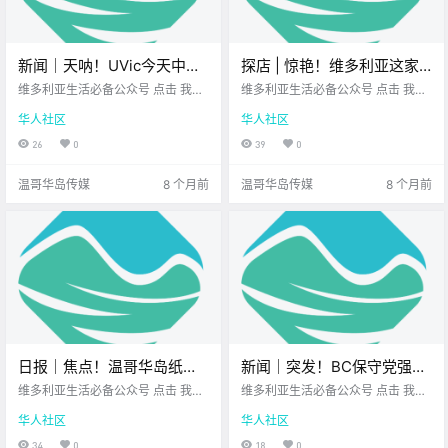
新闻｜天呐！UVic今天中午
探店 | 惊艳！维多利亚这家
爆发大规模冲突！未经批准
杂货店美得像美术馆，越逛
维多利亚生活必备公众号 点击 我在
维多利亚生活必备公众号 点击 我在
的活动引发烟雾、推搡，两
维多利亚 关注并置顶 2025.12.02 我
越停不下来！
维多利亚 关注并置顶 2025.12.02 我
华人社区
华人社区
想一直在你身边 大家周二好呀～
想一直在你身边 那天我在Esquimalt
人被捕！
愿这一周的心绪 在此刻慢慢安定下
散步 走到一个街角时 忽然看到头顶
26
0
39
0
来 陪你一起看看今天的新闻~ UVic
一整棵 由灯串勾勒出来的圣诞树 从
爆发激烈.
屋顶的星星.
温哥华岛传媒
8 个月前
温哥华岛传媒
8 个月前
日报｜焦点！温哥华岛纸浆
新闻｜突发！BC保守党强制
厂将永久关闭，350名工人
撤换党魁！Rustad：我不接
维多利亚生活必备公众号 点击 我在
维多利亚生活必备公众号 点击 我在
失业！黑熊闯入温岛露营地
维多利亚 关注并置顶 2025.12.02 我
受！大维多利亚最大美食节
维多利亚 关注并置顶 2025.12.03
华人社区
华人社区
想一直在你身边 公元2025年12月0
我想一直在你身边 大家周三好呀～
破坏帐篷，营地已疏散并暂
来了，开幕晚宴已开票！
2日 农历10月13日 星期二 射手座
一周过半 正式冲刺模式开启！ 来一
34
0
18
0