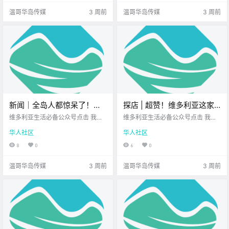
房活动一下筋骨 可以说是我们在本
座 < 今日黄历 > 维多利亚本周气象
温哥华岛传媒
3 周前
温哥华岛传媒
3 周前
地 最惬意、.
预报（.
新闻｜全岛人都惊呆了！昨
探店 | 超赞！维多利亚这家
晚West Shore 29起魔幻事
藏在安静街区的宝藏冰淇
维多利亚生活必备公众号点击 我在
维多利亚生活必备公众号点击 我在
件连发，警察忙到怀疑人
维多利亚 关注并置顶 2026.7.14 我
淋，夏日消暑首选！
维多利亚 关注并置顶 2026.7.14 我
华人社区
华人社区
想一直在你身边您值得信赖的地产
想一直在你身边北美最大亚洲超市
生！温哥华岛北端发生地
经纪北美最大亚洲超市 大家周二好
您值得信赖的地产经纪 前天和朋友
8
0
6
0
震！
呀~ 新的一周步入正轨 希望你精神
在 Esquimalt的公园散步 天气有点
满满 先来一起看看 岛上的新闻吧！
热 便想买个冰淇淋解暑 碰巧搜到附
温哥华岛传媒
3 周前
温哥华岛传媒
3 周前
West Shor.
近有一家 Kid.