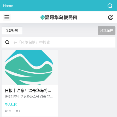
Home
全部标签
环境保护
日报｜注意！温哥华岛将迎
来流星雨！特朗普再次上调
维多利亚生活必备公众号 点击 我在
软木关税，BC省林业面临新
维多利亚 关注并置顶 2025.7.28 我
华人社区
想一直在你身边 公.
一轮冲击！
98
0