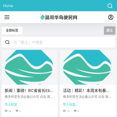
Home
全部标签
爵士
新闻｜重磅！BC省省长Eby
活动｜精彩！本周末有春季
宣布今年访华！维多利亚老
集市、艺术工作坊、马戏表
维多利亚生活必备公众号 点击 我在
维多利亚生活必备公众号 点击 我在
牌爵士乐圣地要关门了！
维多利亚 关注并置顶 2026.3.20 我
演、悬疑剧、创意亲子活
维多利亚 关注并置顶 2026.3.20 我
华人社区
华人社区
想一直在你身边 大家周五好呀~ 忙
想一直在你身边 随着春暖花开 本周
动！
碌了一周 终于迎来了惬意的周末前
末的维多利亚活力全开！ 城市的每
26
0
19
0
奏 在开启假期模式之前 不妨先来关
个角落都藏着惊喜 别让好时光在指