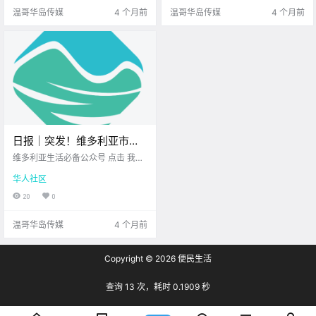
注一下 今天.
尖溜走 收好.
温哥华岛传媒
4 个月前
温哥华岛传媒
4 个月前
日报｜突发！维多利亚市中
心发生袭击事件！维多利亚
维多利亚生活必备公众号 点击 我在
知名印尼餐厅即将闭店！
维多利亚 关注并置顶 2026.3.20 我
华人社区
想一直在你身边 公元2026年3月20
日 农历2月2日 星期五 双鱼座 < 今
20
0
日黄历 > 维多利亚本周气象预报
（摄.
温哥华岛传媒
4 个月前
Copyright © 2026
便民生活
查询 13 次，耗时 0.1909 秒