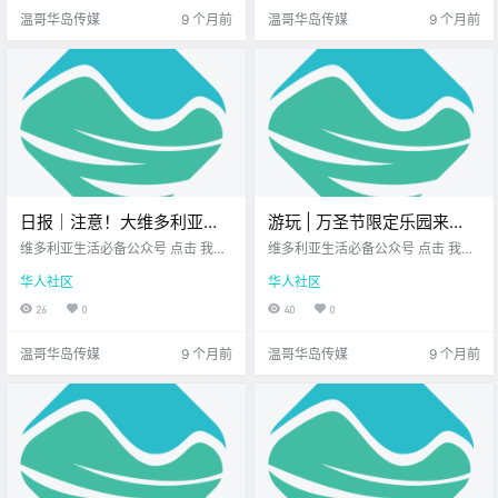
报（.
拍秋日写.
温哥华岛传媒
9 个月前
温哥华岛传媒
9 个月前
日报｜注意！大维多利亚校
游玩 | 万圣节限定乐园来
区一教师因对学生不当行为
啦！在Galey Farms，南
维多利亚生活必备公众号 点击 我在
维多利亚生活必备公众号 点击 我在
被停职！维多利亚市中心三
维多利亚 关注并置顶 2025.10.21 我
瓜、鬼屋、小火车，一次玩
维多利亚 关注并置顶 2025.10.21 我
华人社区
华人社区
想一直在你身边 公元2025年10月21
想一直在你身边 上周六，我和朋友
栋高楼动工！
个够！
日 农历9月1日 星期二 天秤座 < 今
去了 Saanich很有名的 Galey Far
26
0
40
0
日黄历 > 维多利亚本周气象预报（.
ms 一个超级热闹的秋季乐园 那天雨
下得很大 但.
温哥华岛传媒
9 个月前
温哥华岛传媒
9 个月前