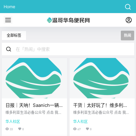
Home
全部标签
热闹
日报｜天呐！Saanich一辆汽
干货｜太好玩了！维多利亚8
车撞入店内，顾客受伤！维
个最热闹的南瓜农场，带你
维多利亚生活必备公众号 点击 我在
维多利亚生活必备公众号 点击 我在
多利亚人气餐厅即将闭店！
维多利亚 关注并置顶 2025.10.20
玩转丰收季！
维多利亚 关注并置顶 2025.10.20
华人社区
华人社区
我想一直在你身边 公元2025年10月
我想一直在你身边 十月的空气 带着
20日 农历8月29日 星期一 天秤座
苹果香气 树叶一夜变金 农场也热闹
33
0
67
0
< 今日黄历 > 维多利亚本周气象预
起来！ Victoria Buzz 无论你是想