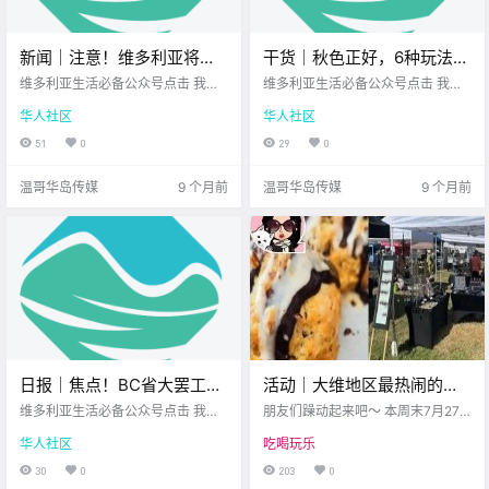
新闻｜注意！维多利亚将迎
干货｜秋色正好，6种玩法带
来强降雨！一直下到周末！
你遇见最美的维多利亚！
维多利亚生活必备公众号点击 我在
维多利亚生活必备公众号点击 我在
Saanich湿地要变成公园啦！
维多利亚 关注并置顶 2025.10.22 我
维多利亚 关注并置顶 2025.10.20
华人社区
华人社区
想一直在你身边您值得信赖的地产
我想一直在你身边您值得信赖的地
经纪 大家周三好呀~ 新的一天照旧
产经纪 维多利亚的秋天 总有点像走
51
0
29
0
不无聊 快来看看今天 有什么新闻 热
进一部电影 清晨的雾气从 海上慢慢
腾腾登场～ 南温哥华岛发布强降雨
飘来 轻轻裹住市中心的老屋屋顶 走
温哥华岛传媒
9 个月前
温哥华岛传媒
9 个月前
警告 本.
在Fernwood .
日报｜焦点！BC省大罢工继
活动｜大维地区最热闹的海
续扩大，消防员也加入了！
滩派对即将回归！
维多利亚生活必备公众号点击 我在
朋友们躁动起来吧～ 本周末7月27
Oak Bay发生入室抢劫，疑
维多利亚 关注并置顶 2025.10.22 我
SoberFest也将在下一个长
日 Greater Victoria一年一度的 最大
华人社区
吃喝玩乐
想一直在你身边北美最大亚洲超市
海滩派对即将回归！ Colwood的
与多案相关！
周末开幕！
公元2025年10月22日 农历9月2日
Eats & Beats活动 将在Colwood的L
30
0
203
0
星期三 天秤座 < 今日黄历 > 维多利
agoon Beach南侧举行 活动免费入