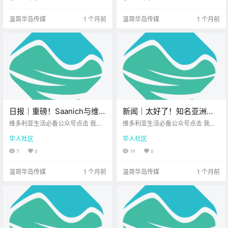
呀~ 新的一周步入正轨 岛上又多了
过 这种抓狂的经历 银行扣错了费 或
很多 值得关注的新鲜事 让我们一起
者办业务出了差错 你火急火燎地去
温哥华岛传媒
1 个月前
温哥华岛传媒
1 个月前
来看看吧！ .
找客服投诉 .
日报｜重磅！Saanich与维多
新闻｜太好了！知名亚洲购
利亚合并公投被判定不具法
物平台亚米登陆加拿大！别
维多利亚生活必备公众号点击 我在
维多利亚生活必备公众号点击 我在
律约束力！盐泉岛商业橄榄
维多利亚 关注并置顶 2026.6.24 我
错过这波早鸟福利！加勒比
维多利亚 关注并置顶 2026.6.25 我
华人社区
华人社区
想一直在你身边您值得信赖的地产
想一直在你身边北美最大亚洲超市
农场挂牌出售！
文化节重返维多利亚！
经纪UPS维多利亚DT店公元2026年
您值得信赖的地产经纪 大家周四好
7
0
19
0
6月24日 农历5月10日 星期三 巨蟹
呀~ 一周过半 岛上又多了很多 值得
座 < 今日黄历 > 维多利亚本周气象
关注的新鲜事 让我们一起来看看
温哥华岛传媒
1 个月前
温哥华岛传媒
1 个月前
预报（.
吧！ 北美知.