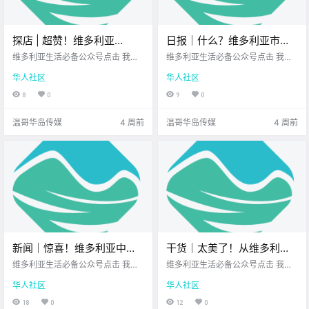
探店 | 超赞！维多利亚
日报｜什么？维多利亚市中
downtown这家口碑爆棚的
心发生随机袭击事件！BC省
维多利亚生活必备公众号点击 我在
维多利亚生活必备公众号点击 我在
素食餐厅，不仅美味健康，
维多利亚 关注并置顶 2026.7.7 我想
护士抗议升级并投诉雇主恐
维多利亚 关注并置顶 2026.7.7 我想
华人社区
华人社区
一直在你身边维多利亚顶级科创学
一直在你身边北美最大亚洲超市您
还超懂亚洲胃！
吓！
校您值得信赖的地产经纪 上周末跟
值得信赖的地产经纪公元2026年7
8
0
9
0
朋友在downtown见面 正好最近想
月7日 农历5月23日 星期二 巨蟹座
吃点素的清爽一下 便走进了这家 听
< 今日黄历 > 维多利亚本周气象预
温哥华岛传媒
4 周前
温哥华岛传媒
4 周前
很多人推荐过 .
报（.
新闻｜惊喜！维多利亚中餐
干货｜太美了！从维多利亚
馆本周推出音乐沙龙晚宴！
出发，探秘华盛顿州的六处
维多利亚生活必备公众号点击 我在
维多利亚生活必备公众号点击 我在
维多利亚清真寺领袖街头无
维多利亚 关注并置顶 2026.6.22 我
绝美风景！
维多利亚 关注并置顶 2026.6.22 我
华人社区
华人社区
想一直在你身边北美最大亚洲超市
想一直在你身边您值得信赖的地产
端遇袭！
您值得信赖的地产经纪 大家周一好
经纪 你可能以为从维多利亚 去温哥
18
0
12
0
呀~ 新的一周开始了 岛上又多了很
华最方便 但其实美国华盛顿州 那些