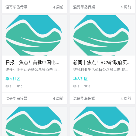
们一起来看看 身边都发生了 哪些新
被银行收取45刀的 NSF（存款不足
温哥华岛传媒
4 周前
温哥华岛传媒
4 周前
鲜事吧！ S.
费） 已经让.
日报｜焦点！首批中国电动
新闻｜焦点！BC省“政府买
汽车抵达加拿大！Saanich发
空置公寓”计划引爆国会，自
维多利亚生活必备公众号点击 我在
维多利亚生活必备公众号点击 我在
生严重袭击案，受害者身
维多利亚 关注并置顶 2026.7.8 我想
由党一票否决拒绝被查！维
维多利亚 关注并置顶 2026.7.7 我想
华人社区
华人社区
一直在你身边北美最大亚洲超市您
一直在你身边UPS维多利亚DT店北
亡，嫌疑人被控谋杀！
多利亚免费夏日系列音乐节
值得信赖的地产经纪公元2026年7
美最大亚洲超市 大家周二好呀~ 新
9
0
8
0
回归啦！
月8日 农历5月24日 星期三 巨蟹座
的一周步入正轨 希望你精神满满~
< 今日黄历 > 维多利亚本周气象预
让我们一起来看看 身边都发生了 哪
温哥华岛传媒
4 周前
温哥华岛传媒
4 周前
报（.
些新鲜事吧！.