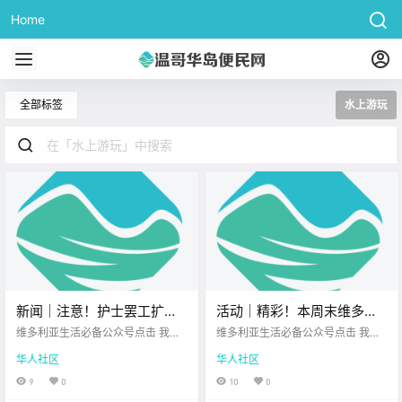
Home
全部标签
水上游玩
新闻｜注意！护士罢工扩大
活动｜精彩！本周末维多利
至温哥华岛，这些医疗服务
亚有后院音乐节、户外表演
维多利亚生活必备公众号点击 我在
维多利亚生活必备公众号点击 我在
可能会延期！ 联邦政府整治
维多利亚 关注并置顶 2026.7.10 我
节、牛仔节派对、复古车
维多利亚 关注并置顶 2026.7.10 我
华人社区
华人社区
想一直在你身边UPS维多利亚DT店
想一直在你身边维多利亚顶级科创
临时外籍劳工项目，11家温
展、音乐剧演出、果园集
北美最大亚洲超市 大家周五好呀~
学校您值得信赖的地产经纪 维多利
9
0
10
0
岛雇主被罚21万刀！
市、夏日游园会！
周末近在眼前 在准备放松度假之前
亚的周末狂欢 正式拉开序幕啦！ 无