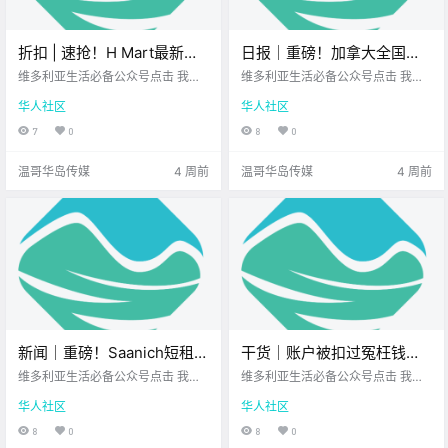
折扣 | 速抢！H Mart最新优
日报｜重磅！加拿大全国牛
惠来啦！Walmart、Thrifty
肉价格垄断案达成和解，涉
维多利亚生活必备公众号点击 我在
维多利亚生活必备公众号点击 我在
Foods、Fairway好价不断！
维多利亚 关注并置顶 2026.7.9 我想
案公司拟支付近800万加
维多利亚 关注并置顶 2026.7.9 我想
华人社区
华人社区
一直在你身边维多利亚顶级科创学
一直在你身边北美最大亚洲超市您
元！BC省护士下周扩大罢
校您值得信赖的地产经纪 每周折扣
值得信赖的地产经纪公元2026年7
7
0
8
0
工，维多利亚两家主要医院
时间到！ 博主特意为 大家精选了 维
月9日 农历5月25日 星期四 巨蟹座
加入！
多利亚各大 商超的超值优惠 无论是
< 今日黄历 > 维多利亚本周气象预
温哥华岛传媒
4 周前
温哥华岛传媒
4 周前
美食饮品 .
报（.
新闻｜重磅！Saanich短租终
干货｜账户被扣过冤枉钱的
于迎来松绑！每年最多可租
速看！CIBC豪掷1000万和解
维多利亚生活必备公众号点击 我在
维多利亚生活必备公众号点击 我在
120天，明年1月正式开跑！
维多利亚 关注并置顶 2026.7.8 我想
金，这次可能全自动退到你
维多利亚 关注并置顶 2026.7.8 我想
华人社区
华人社区
一直在你身边UPS维多利亚DT店北
一直在你身边您值得信赖的地产经
Saanich免费公园音乐会正式
账上！
美最大亚洲超市 大家周三好呀~ 一
纪维多利亚顶级科创学校 在加拿大
8
0
8
0
开唱！
周步入正轨 希望你精神满满~ 让我
生活 如果不小心遇到账户余额不足