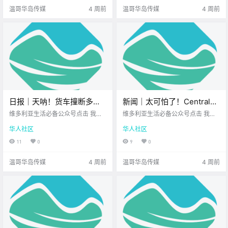
先来看看岛上的新闻吧！ 护士罢工
论你是想在草地上 听一场免费的露
温哥华岛传媒
4 周前
温哥华岛传媒
4 周前
扩大至温哥.
天音乐会 还.
日报｜天呐！货车撞断多根
新闻｜太可怕了！Central
电线杆，Malahat公路严重瘫
Saanich恶犬伤人，三岁幼童
维多利亚生活必备公众号点击 我在
维多利亚生活必备公众号点击 我在
痪数小时！维多利亚市中心
维多利亚 关注并置顶 2026.7.10 我
被咬掉半只耳朵！温哥华岛
维多利亚 关注并置顶 2026.7.9 我想
华人社区
华人社区
想一直在你身边北美最大亚洲超市
一直在你身边UPS维多利亚DT店北
将建22层混合用途公寓楼！
惊现神秘“双头蛇”？
您值得信赖的地产经纪公元2026年
美最大亚洲超市 大家周四好呀~ 一
11
0
9
0
7月10日 农历5月26日 星期五 巨蟹
周接近尾声 你的心情还好吗？ 先来
座 < 今日黄历 > 维多利亚本周气象
一起看看 今天的新闻吧！ Central S
温哥华岛传媒
4 周前
温哥华岛传媒
4 周前
预报.
aanich恶.