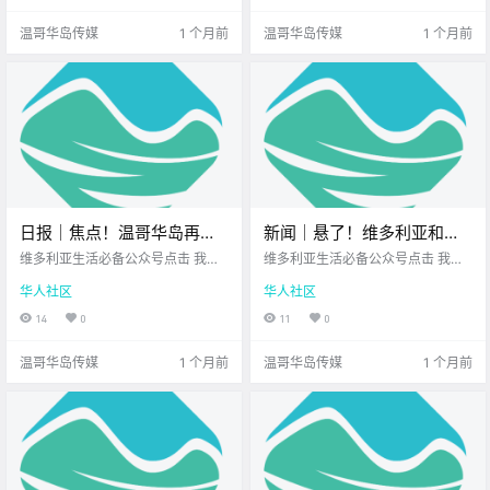
多 值得关注的新鲜事 让我们一起来
神秘又美丽的地方 距离我们更近
温哥华岛传媒
1 个月前
温哥华岛传媒
1 个月前
看看吧！ .
哦！ 现在出.
日报｜焦点！温哥华岛再现
新闻｜悬了！维多利亚和
两起人为引发山火！
Saanich还能合并吗？维多利
维多利亚生活必备公众号点击 我在
维多利亚生活必备公众号点击 我在
Goldstream公园登山步道关
维多利亚 关注并置顶 2026.6.22 我
亚Bay Centre迎来新东家，
维多利亚 关注并置顶 2026.6.23 我
华人社区
华人社区
想一直在你身边您值得信赖的地产
想一直在你身边北美最大亚洲超市
闭！
商场定位要大改？
经纪北美最大亚洲超市公元2026年
您值得信赖的地产经纪 大家周二好
14
0
11
0
6月22日 农历5月8日 星期一 巨蟹
呀~ 新的一周步入正轨 岛上又多了
座 < 今日黄历 > 维多利亚本周气象
很多 值得关注的新鲜事 让我们一起
温哥华岛传媒
1 个月前
温哥华岛传媒
1 个月前
预报（.
来看看吧！ .