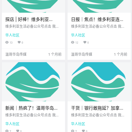
探店 | 好棒！维多利亚
日报｜焦点！维多利亚连犯
Uptown这家艺术感咖啡馆，
两案的嫌疑人已被起诉！温
维多利亚生活必备公众号点击 我在
维多利亚生活必备公众号点击 我在
逛街歇脚首选！
维多利亚 关注并置顶 2026.6.23 我
哥华岛突发两起山火！
维多利亚 关注并置顶 2026.6.23 我
华人社区
华人社区
想一直在你身边UPS维多利亚DT店
想一直在你身边您值得信赖的地产
您值得信赖的地产经纪 前几天在Upt
经纪UPS维多利亚DT店公元2026年
13
0
12
0
own逛街 我偶然发现了这家 名为Rh
6月23日 农历5月9日 星期二 巨蟹
ino Coffee的咖啡馆 当时逛得有些
座 < 今日黄历 > 维多利亚本周气象
温哥华岛传媒
1 个月前
温哥华岛传媒
1 个月前
累了 正想着找.
预报（.
新闻｜热疯了！温哥华岛多
干货｜银行敢拖延？加拿大
地打破历史同期最高气温纪
政府新规出手，再也不用和
维多利亚生活必备公众号点击 我在
维多利亚生活必备公众号点击 我在
录！Saanich草莓节要来啦！
维多利亚 关注并置顶 2026.6.24 我
客服拉锯了！
维多利亚 关注并置顶 2026.6.24 我
华人社区
华人社区
想一直在你身边北美最大亚洲超市
想一直在你身边您值得信赖的地产
您值得信赖的地产经纪 大家周三好
经纪UPS维多利亚DT店 大家有没有
7
0
7
0