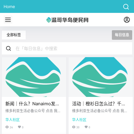
Home
全部标签
每日信息
新闻｜什么？Nanaimo发生
活动｜橙衫日怎么过？千万
枪击案！BCGEU和政府谈崩
别错过维多利亚的这些活
维多利亚生活必备公众号 点击 我在
维多利亚生活必备公众号 点击 我在
了，罢工大幅升级！
维多利亚 关注并置顶 2025.9.29 我
动！
维多利亚 关注并置顶 2025.9.29 我
华人社区
华人社区
想一直在你身边 大家周一好呀~ 明
想一直在你身边 本周二可不是普通
天又是假期了 在放松之前 先来看看
的一天 9月30日是加拿大的 “真相
24
0
30
0
今天的新闻吧！ Nanaimo发生枪击
与和解日” 这是一个 纪念与反思的日