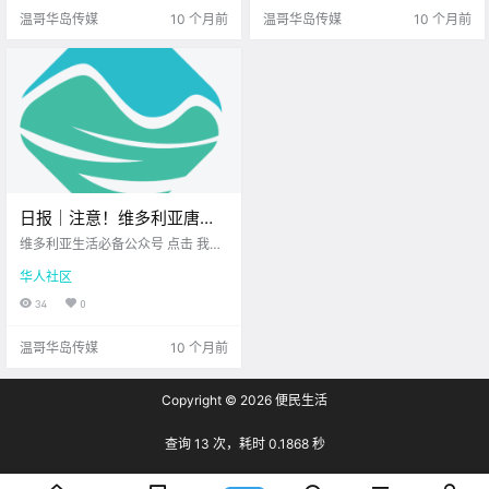
案 警方怀.
子 让我们一起缅.
温哥华岛传媒
10 个月前
温哥华岛传媒
10 个月前
日报｜注意！维多利亚唐人
街牌楼将要修缮！Seair水上
维多利亚生活必备公众号 点击 我在
飞机将开通维多利亚至温哥
维多利亚 关注并置顶 2025.9.29 我
华人社区
想一直在你身边 公元2025年9月29
华港口航线！
日 农历8月8日 星期一 天秤座 < 今
34
0
日黄历 > 维多利亚本周气象预报
（摄.
温哥华岛传媒
10 个月前
Copyright © 2026
便民生活
查询 13 次，耗时 0.1868 秒