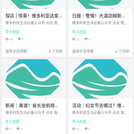
探店 | 惊喜！维多利亚这家
日报｜警惕！大温窃贼新花
邻里杂货铺，可以自带容器
招，用热熔胶筛选作案目
维多利亚生活必备公众号 点击 我在
维多利亚生活必备公众号 点击 我在
去打油，甚至洗发水！
维多利亚 关注并置顶 2026.3.3 我
标！《巅峰对决》男主现身
维多利亚 关注并置顶 2026.3.3 我
华人社区
华人社区
想一直在你身边 前两天逛街的时候
想一直在你身边 公元2026年3月3
维多利亚！
我偶然发现了一家名为 Zero Waste
日 农历1月15日 星期二 双鱼座 <
34
0
12
0
Emporium 的无包装杂货店 推门进
今日黄历 > 维多利亚本周气.
去的.
温哥华岛传媒
4 个月前
温哥华岛传媒
4 个月前
新闻｜离谱！省长坐前排竟
活动｜妇女节去哪过？维多
称“不知情”？BC土地协议惹
利亚有7场精彩活动！
维多利亚生活必备公众号 点击 我在
维多利亚生活必备公众号 点击 我在
争议！Malahat SkyWalk高
维多利亚 关注并置顶 2026.3.4 我
维多利亚 关注并置顶 2026.3.4 我
华人社区
华人社区
想一直在你身边 大家周三好呀~ 忙
想一直在你身边 这周末就是 3月8日
空玻璃魔方来袭！
碌的一周已经过半 是时候停下来喝
国际妇女节了 维多利亚本地的 活动
8
0
11
0
杯咖啡 给大脑充充电啦 话不多说 快
列表相当精彩 无论你是想去 天文台