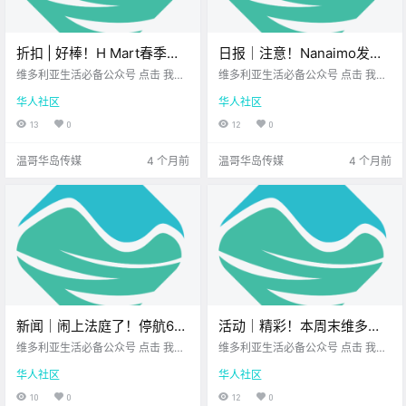
折扣 | 好棒！H Mart春季优
日报｜注意！Nanaimo发生
惠来袭！Walmart、
持刀伤人案！维多利亚酒店
维多利亚生活必备公众号 点击 我在
维多利亚生活必备公众号 点击 我在
Fairway、Thrifty Foods好
维多利亚 关注并置顶 2026.3.5 我想
开启大规模季节招聘！
维多利亚 关注并置顶 2026.3.5 我想
华人社区
华人社区
一直在你身边 每周折扣时间到！ 博
一直在你身边 .
价不断！
主特意为 大家精选了 维多利亚各大
13
0
12
0
商超的超值优惠 无论是美食饮品 还
是生活好.
温哥华岛传媒
4 个月前
温哥华岛传媒
4 个月前
新闻｜闹上法庭了！停航6年
活动｜精彩！本周末维多利
的Sidney跨国轮渡到底什么
亚有种子集市、二手书特
维多利亚生活必备公众号 点击 我在
维多利亚生活必备公众号 点击 我在
时候能回来？随军家属可以
维多利亚 关注并置顶 2026.3.6 我想
卖、印染工作坊、天文讲
维多利亚 关注并置顶 2026.3.6 我想
华人社区
华人社区
一直在你身边 大家周五好呀~ 忙碌
一直在你身边 维多利亚的朋友们 还
提前解锁WorkBC就业服务
座、绘画派对、经典电影放
了一周 终于迎来轻松的周末前奏 在
没想好接下来 两天去哪儿浪？ 这个
10
0
12
0
啦！
映！
开启假期模式之前 不妨先花几分钟
周末全城活力全开 大堆好玩的活动