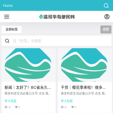
Home
全部标签
欣赏
新闻｜太好了！BC省永久告
干货｜樱花季来啦！维多利
别冬令时，本周日最后一次
亚哪里赏樱最美？
维多利亚生活必备公众号 点击 我在
维多利亚生活必备公众号 点击 我在
拨表！明天凌晨一起看月全
维多利亚 关注并置顶 2026.3.2 我想
维多利亚 关注并置顶 2026.3.2 我想
华人社区
华人社区
一直在你身边 大家周一好呀~ 新的
一直在你身边 维多利亚拥有 加拿大
食吧！
一周开始了 希望能带给你 满满的活
最温暖的气候 所以，每年春天这里
15
0
51
0
力和好心情 在开启忙碌的一周之前
总是最早绽放出粉色花海！ 如果你