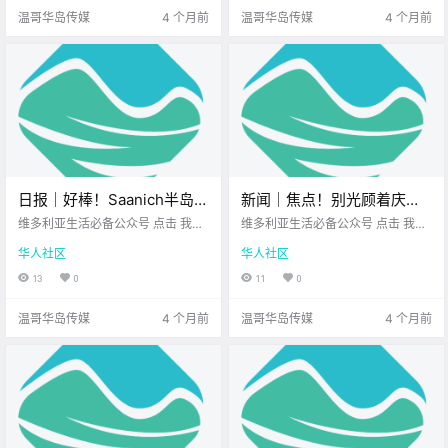
不妨先花.
曾在二月至.
温哥华岛传媒
4 个月前
温哥华岛传媒
4 个月前
日报｜好棒！Saanich半岛爸
新闻｜焦点！别光顾着庆祝
爸们开发网站，简化夏令营
不用调表，BC省的“永久夏
维多利亚生活必备公众号 点击 我在
维多利亚生活必备公众号 点击 我在
规划流程！BC省海岸迎来年
维多利亚 关注并置顶 2026.3.2 我想
令时”其实没那么简单！维多
维多利亚 关注并置顶 2026.3.3 我
华人社区
华人社区
一直在你身边 公元2026年3月2日
想一直在你身边 大家周二好呀~ 新
度鲱鱼产卵盛况！
利亚超强花粉季提前“杀”
农历1月14日 星期一 双鱼座 < 今日
的一周步入正轨 希望能带给你 满满
13
0
11
0
到！
黄历 > 维多利亚本周气象预报.
的活力和好心情 在开启忙碌之前 不
妨先花点时.
温哥华岛传媒
4 个月前
温哥华岛传媒
4 个月前