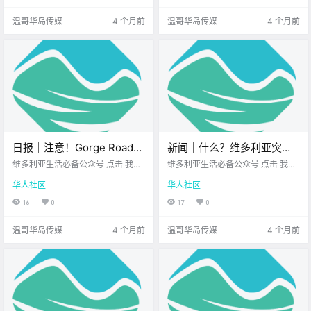
跟我一起.
正排队等.
温哥华岛传媒
4 个月前
温哥华岛传媒
4 个月前
日报｜注意！Gorge Road
新闻｜什么？维多利亚突降
East西行车道将关闭四周！
春雪！2026全球护照排名出
维多利亚生活必备公众号 点击 我在
维多利亚生活必备公众号 点击 我在
美海岸警卫队潜水员温哥华
维多利亚 关注并置顶 2026.3.6 我想
炉，加拿大稳居第7，免签
维多利亚 关注并置顶 2026.3.9 我想
华人社区
华人社区
一直在你身边 公元2026年3月6日
一直在你身边 大家周一好呀~ 新的
岛海域救人殉职！
182国！
农历1月18日 星期五 双鱼座 < 今日
一周又开始啦 希望你能元气满满地
16
0
17
0
黄历 > 维多利亚本周气象预报.
开启每一天！ 快来一起看看 今天的
新闻吧！ .
温哥华岛传媒
4 个月前
温哥华岛传媒
4 个月前