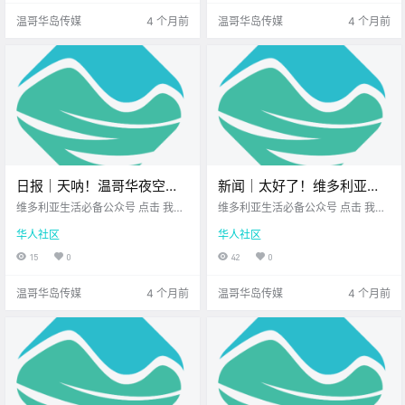
来看看今天.
看星星 去.
温哥华岛传媒
4 个月前
温哥华岛传媒
4 个月前
日报｜天呐！温哥华夜空传
新闻｜太好了！维多利亚将
来巨响，原来是一颗火流
新开韩式烤肉新店，首周预
维多利亚生活必备公众号 点击 我在
维多利亚生活必备公众号 点击 我在
星！Esquimalt男子被控二级
维多利亚 关注并置顶 2026.3.4 我
约火爆！温哥华岛海域惊现
维多利亚 关注并置顶 2026.3.5 我想
华人社区
华人社区
想一直在你身边 公元2026年3月4
一直在你身边 大家周四好呀！ 忙碌
谋杀！
鲱鱼产卵奇观！
日 农历1月16日 星期三 双鱼座 <
的一周已经过大半 坚持住，周末就
15
0
42
0
今日黄历 > 维多利亚本周气.
在眼前啦！ 趁着休息时间 先来一起
看看 今天.
温哥华岛传媒
4 个月前
温哥华岛传媒
4 个月前