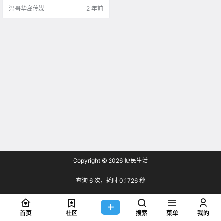
说，“数字游民”的生活方式，不仅更
温哥华岛传媒
2 年前
自由，而且更.
Copyright © 2026
便民生活
查询 6 次，耗时 0.1726 秒
首页
社区
搜索
菜单
我的