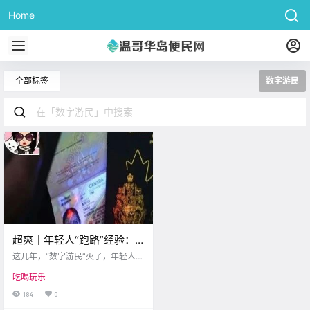
Home
全部标签
数字游民
超爽｜年轻人“跑路”经验：
挣加拿大的钱，在海外生
这几年，“数字游民”火了，年轻人们
活！
纷纷挥别传统的工位和办公室生
吃喝玩乐
活，自由旅居在世界的任何角落，
只要有网络，就可以远程完成自己
184
0
的工作。 而对于加拿大的年轻人来