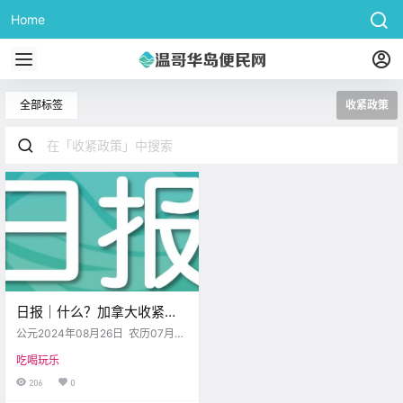
Home
全部标签
收紧政策
日报｜什么？加拿大收紧外
劳政策并考虑削减移民目
公元2024年08月26日 农历07月
标？BC省房租限涨至3%！
（大）23日 星期四 处女座 < 今日
吃喝玩乐
黄历 > 维多利亚本周气象预报（华
氏度） 日 一 二 三 四 五 六 .
206
0