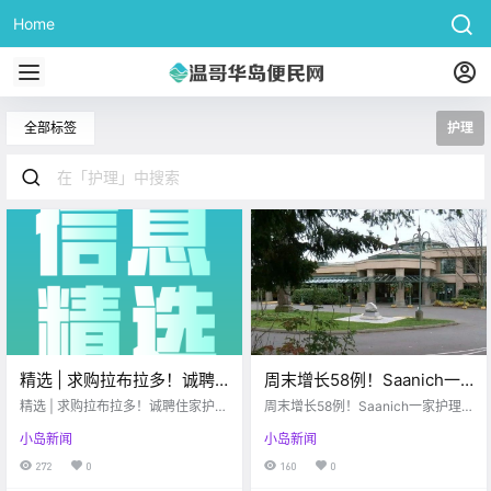
Home
全部标签
护理
精选 | 求购拉布拉多！诚聘
周末增长58例！Saanich一
住家护理人士…点入查看更
家护理机构爆发疫情！玩真
精选 | 求购拉布拉多！诚聘住家护理
周末增长58例！Saanich一家护理
多精彩信息
人士...点入查看更多精彩信息
的… 警察马不停蹄的开罚
机构爆发疫情！玩真的... 警察马不
小岛新闻
小岛新闻
停蹄的开罚单！
单！
272
0
160
0