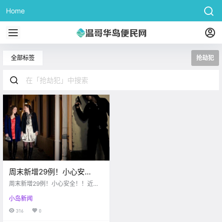
Home
全部标签
抢劫犯
周末新增29例！小心安
全！！近期岛上抢劫犯纵
周末新增29例！小心安全！！近期
行，警察下达“逮捕令”！
岛上抢劫犯纵行，警察下达“逮捕
小岛新闻
令”！
316
0