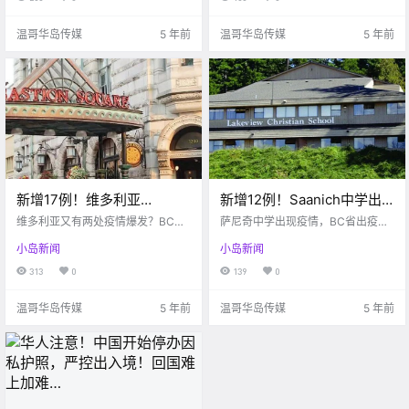
温哥华岛传媒
5 年前
温哥华岛传媒
5 年前
新增17例！维多利亚
新增12例！Saanich中学出
Downtown酒吧将或疫情爆
现疫情感染！！BC省新规出
维多利亚又有两处疫情爆发？BC轮
萨尼奇中学出现疫情，BC省出疫情
发？！BC渡轮受疫情影响严
渡受疫情影响严重亏损
门强制戴口罩！！
新规啦！
小岛新闻
小岛新闻
重亏损。。
313
0
139
0
温哥华岛传媒
5 年前
温哥华岛传媒
5 年前