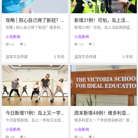
攻略 | 担心自己得了新冠？
新增21例！可怕，岛上活跃
维多利亚新冠检测全攻略…
病例猛增500%！！以后室内
攻略 | 担心自己得了新冠？维多利亚
新增21例！可怕，岛上活跃病例猛
新冠检测全攻略...
不戴口罩将重罚230刀！！
增500%！！以后室内不戴口罩将重
小岛新闻
小岛新闻
罚230刀！！
226
0
129
0
温哥华岛传媒
5 年前
温哥华岛传媒
5 年前
今日新增11例！岛上又一学
周末新增48例！维多利亚又
校出现感染！所有室内瑜
一学校被曝感染！！原居民
今日疫情新增，岛上一学校又出现
维多利亚又一个学校感染新冠！原
伽、舞社等强制要求停
新病例，室内运动场所被勒令停业
决定全面封锁控制疫情！！
住民决定全面封锁控制疫情
小岛新闻
小岛新闻
业！！
208
0
166
0