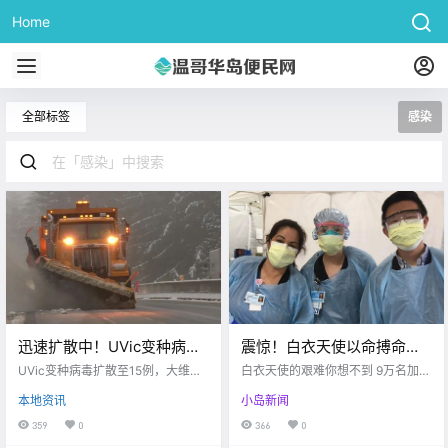
Home
全部标签
感染
迅速扩散中！UVic变种病毒
震惊！白衣天使以命搏命，9
扩散至15例！！大维地区周
万多名医护人员感染新
UVic变种病毒扩散至15例，大维地
白衣天使的艰难你想不到 9万名加拿
末将或下雪，期待白色圣
区周末将或下雪
冠！！特鲁多选票承诺：投
大医护人员感染新冠 victoria buzz
本地资讯
小岛新闻
白衣天使在我们的心目中 是神圣，
诞！！
资90亿用于医护行业！！
美好的 他们在病魔到来之时 冲在第
359
0
366
0
一线为人民救死扶伤 在感染力极强