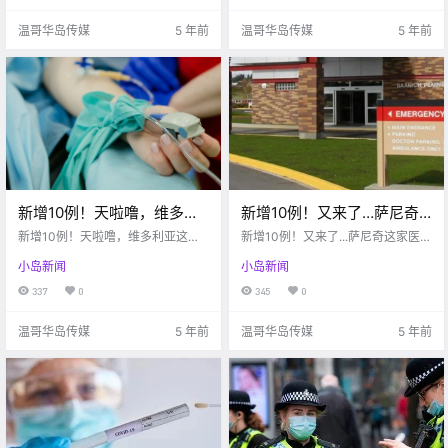
温哥华岛传媒
5 年前
温哥华岛传媒
5 年前
新增10例！天啦噜，维多利
新增10例！又来了…萨尼奇
亚这家医院已有17例新冠感
这家医院4天有12人感染！！
新增10例！天啦噜，维多利亚这家
新增10例！又来了...萨尼奇这家医院
染！！家庭医院项目即将启
医院已有17例新冠感染！！家庭医
UVIC将推迟明年开学时
4天有12人感染！！UVIC将推迟明
小岛新闻
小岛新闻
院项目即将启动？
年开学时间！！
动？
间！！
337
0
345
0
温哥华岛传媒
5 年前
温哥华岛传媒
5 年前