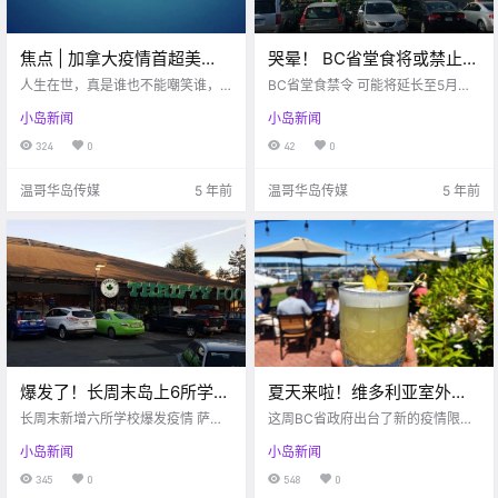
焦点 | 加拿大疫情首超美
哭晕！ BC省堂食将或禁止到
国，如果未来几月继续失
5月份！岛上又一家超市被曝
人生在世，真是谁也不能嘲笑谁，
BC省堂食禁令 可能将延长至5月底
控，或迎史上最大滑铁卢
谁也不能嫌弃谁。半年前，加拿大
出疫情感染。。。
Victoria buzz 看完最新疫情 再来关
小岛新闻
小岛新闻
人还望美国却步，担心他们会过来
注一下BC省最新禁令吧 最新消息 B
增加传染率，没想到现在局势反
C省的堂食禁令 可能要延长5月底了
324
0
42
0
转，轮到美国人担心加拿大了。目
上个月的时候 BC省在3月29日宣布
前，美国CDC已经将加拿大疫情定
餐厅禁止堂食.
温哥华岛传媒
5 年前
温哥华岛传媒
5 年前
位最严重等级，建议民众.
爆发了！长周末岛上6所学校
夏天来啦！维多利亚室外露
感染！还有维多利亚的这家
天餐厅清单请查收！
长周末新增六所学校爆发疫情 萨尼
这周BC省政府出台了新的疫情限制
超市…
奇Thrifty Food员工感染 Victoria b
政策，各大餐厅再一次关闭了堂
小岛新闻
小岛新闻
uzz 仅仅一个长周末的时间 维多利
食。为了安全考虑，食客们可以在
亚再次疯狂爆发疫情 共计有6所学校
露天餐厅用餐避免疫情感染。今天
345
0
548
0
内有疫情爆发 不仅如此，还有超市
就让小编带大家看看，维多利亚有