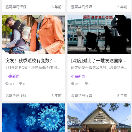
员工也被感染 .
哪些可以露天用餐的餐馆吧！ googl
温哥华岛传媒
5 年前
温哥华岛传媒
5 年前
e .
突发！秋季返校有变数？居
[深度]对比了一堆发达国家的
然有大学推迟到2023年？！
强制隔离政策后，发现加拿
4月开始 BC省四种物品/服务要涨价
原文始发于微信公众号（温哥华头
Oak Bay高中爆发疫情感染…
啦 google 这可不是愚人节玩笑哦～
大有个大漏洞
条）：维多利亚 2月15日，加拿大正
小岛新闻
小岛新闻
从今天开始 BC省政府对四种物品/
式开始要求所有陆路入境的非必要
服务实行了增税 这个增税计划原本
旅行者提供新冠测试文件。从美加
461
0
261
0
定于2020实施的 因为疫情才延缓到
陆路口岸入境时，旅客可出示72小
了现在 现在就和博主一.
时内的阴性新冠检测报告，也可出
温哥华岛传媒
5 年前
温哥华岛传媒
5 年前
示14至90天内的阳.