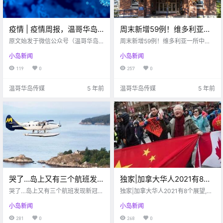
疫情 | 疫情周报，温哥华岛
周末新增59例！维多利亚一
2.1-2.6感染疫情情况总览！
所中学发生疫情感染！上周
原文始发于微信公众号（温哥华岛
周末新增59例！维多利亚一所中学
便民信息）：维多利亚 本周，BC省
末UVIC学生百人群聚遭警察
发生疫情感染！上周末UVIC学生百
小岛新闻
小岛新闻
每日仍有数百例新增案例。不过，
人群聚遭警察罚款！！
罚款！！
从Island Health的曲线图来看，疫
119
0
257
0
情增长速度有放缓的趋势。为了保
持这种趋势，亨利博士认为，保持
温哥华岛传媒
5 年前
温哥华岛传媒
5 年前
社交距离，.
哭了…岛上又有三个航班发
独家|加拿大华人2021有8个
现新冠感染！都这样了，还
展望,都与自身定位有关,您认
哭了…岛上又有三个航班发现新冠感
独家|加拿大华人2021有8个展望,都
有人带头“抵制戴口罩”游
染！都这样了，还有人带头“抵制戴
同几个？
与自身定位有关,您认同几个？
小岛新闻
小岛新闻
口罩”游行？！
行？！
281
0
268
0