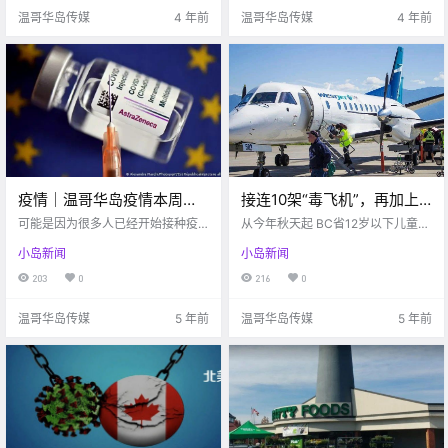
的新冠疫情面前 白衣.
温哥华岛传媒
4 年前
温哥华岛传媒
4 年前
疫情｜温哥华岛疫情本周周
接连10架“毒飞机”，再加上
报！新冠疫苗可能会引发血
学校疫情爆发！维多利亚感
可能是因为很多人已经开始接种疫
从今年秋天起 BC省12岁以下儿童乘
栓风险？！
苗的原因，这周的疫情感染人数下
染再创新高。。。。
车免费 BC Transit 博主先给大家送
小岛新闻
小岛新闻
降的特别明显。而各个公共场所的
上个 好消息！！ BC省政府在周二宣
爆发情况也有所好转，没有像之前
布 将投资$2,600万加元 来帮助家庭
203
0
216
0
那样出现大规模爆发现象了。 话不
更好的生活 其中就包括12岁以下儿
多说，跟着小编一起来看看本周岛
童 可以免费乘坐公.
温哥华岛传媒
5 年前
温哥华岛传媒
5 年前
上的疫情情况吧.