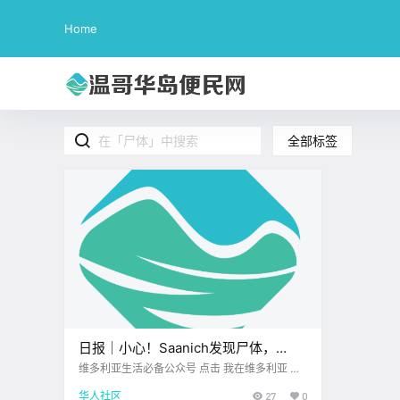
Home
全部标签
日报｜小心！Saanich发现尸体，
Galloping Goose Trail部分关闭！女
维多利亚生活必备公众号 点击 我在维多利亚 关
注并置顶 2025.8.14 我想一直在你身边 公.
子在Thetis Lake跑步时遇袭！
华人社区
27
0