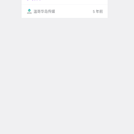
然而今天局姐却看到一个 可能会让很多人感到心
碎的消息： 加拿.
温哥华岛传媒
5 年前