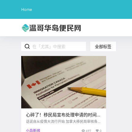
Home
全部标签
心碎了！移民局宣布处理申请的时间全
部延长！尤其这个申请！
话说自从疫情大流行开始 加拿大移民局审核各类
申请的时间 以及处理申请速度都变得更加漫长了
小岛新闻
697
0
疫情之前速度就不快 这下更是只能无尽的等待