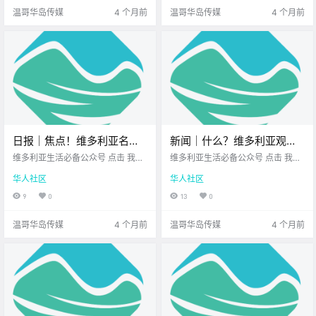
天的新闻动态~ .
方 这份热.
温哥华岛传媒
4 个月前
温哥华岛传媒
4 个月前
日报｜焦点！维多利亚名店Il
新闻｜什么？维多利亚观鲸
Terrazzo易主！维多利亚要
界元老宣布停业！华人海员
维多利亚生活必备公众号 点击 我在
维多利亚生活必备公众号 点击 我在
举办面条狂欢节啦！
维多利亚 关注并置顶 2026.3.16 我
在温哥华非法狂捞珍宝蟹，
维多利亚 关注并置顶 2026.3.17 我
华人社区
华人社区
想一直在你身边 公元2026年3月16
想一直在你身边 大家周二好呀~ 忙
炫耀视频惊动渔业部！
日 农历1月28日 星期一 双鱼座 <
碌的周二也要记得 给自己充充电 希
9
0
13
0
今日黄历 > 维多利亚本周气象预报
望你能有个好心情 话不多说 一起来
（摄.
看看今天的新闻吧.
温哥华岛传媒
4 个月前
温哥华岛传媒
4 个月前