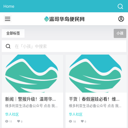
Home
全部标签
小孩
新闻｜警报升级！温哥华岛
干货｜春假遛娃必看！维多
开启“暴雨+融雪”双重模式，
利亚这6个地方，大人小孩都
维多利亚生活必备公众号 点击 我在
维多利亚生活必备公众号 点击 我在
小心洪水和雪崩！春假期间
维多利亚 关注并置顶 2026.3.16 我
爱去！
维多利亚 关注并置顶 2026.3.16 我
华人社区
华人社区
想一直在你身边 大家周一好呀～ 新
想一直在你身边 春假大幕拉开！ 维
Westshore推出超过35场创
的一周又开始啦 祝大家元气满满！
多利亚的春天 不仅有满城的樱花雨
11
0
18
0
意工坊！
忙碌之余，记得腾出几分钟 看看今
还有超多让大人小孩 都玩疯的好地