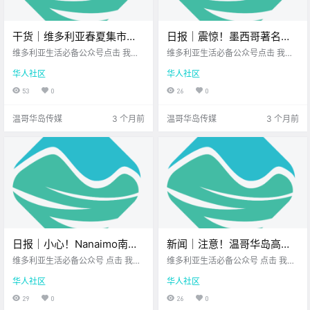
干货｜维多利亚春夏集市回
日报｜震惊！墨西哥著名景
归啦！收下这份宝藏集市清
点发生枪击案，一名加拿大
维多利亚生活必备公众号点击 我在
维多利亚生活必备公众号点击 我在
单！
维多利亚 关注并置顶 2026.4.20 我
游客遇难！西温渡轮码头突
维多利亚 关注并置顶 2026.4.20 我
华人社区
华人社区
想一直在你身边北美最大亚洲超市
想一直在你身边维多利亚正宗越南
发事件，航船延误6小时！
维多利亚自助火锅店 大维多利亚地
米粉店您值得信赖的地产经纪公元2
53
0
26
0
区的 市集季正式回归啦！ 这里有新
026年4月20日 农历3月4日 星期
鲜水灵的本地蔬果 独一无二的手作
一 白羊座 < 今日黄历 > 维多利亚本
温哥华岛传媒
3 个月前
温哥华岛传媒
3 个月前
好物 还有现.
周气象.
日报｜小心！Nanaimo南部
新闻｜注意！温哥华岛高温
发现新山火！Saanich
预警来袭！维多利亚超人气
维多利亚生活必备公众号 点击 我在
维多利亚生活必备公众号 点击 我在
Commonwealth Place 游泳
维多利亚 关注并置顶 2025.8.25 我
意大利晚宴快闪来啦！
维多利亚 关注并置顶 2025.8.25 我
华人社区
华人社区
想一直在你身边 公.
想一直在你身边 大家周一好呀~ 新
池关闭检修！
的一周状态如何 希望你开了个好头
29
0
26
0
一起先来看看 今天的新闻吧~ 温哥