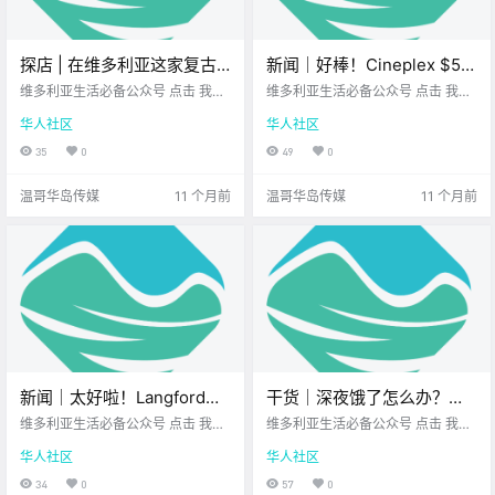
探店 | 在维多利亚这家复古
新闻｜好棒！Cineplex $5观
文具店，用打字机找回慢时
影&爆米花活动限时回归！
维多利亚生活必备公众号 点击 我在
维多利亚生活必备公众号 点击 我在
光！
维多利亚 关注并置顶 2025.8.26 我
Saanich Fair周末登场，看
维多利亚 关注并置顶 2025.8.26 我
华人社区
华人社区
想一直在你身边 那天我在市中心闲
想一直在你身边 大家周二好呀~ 新
看今年有何亮点！
逛 走在Johnson Street上时 偶然发
的一周已步入正轨 希望你元气满
35
0
49
0
现一个 不起眼的小角落 原来这里藏
满！ 一起先来看看 今天的新闻吧~
着一家 特别.
Cineplex.
温哥华岛传媒
11 个月前
温哥华岛传媒
11 个月前
新闻｜太好啦！Langford新
干货｜深夜饿了怎么办？维
小学亮相，下周迎新生！维
多利亚有这些夜宵好去处！
维多利亚生活必备公众号 点击 我在
维多利亚生活必备公众号 点击 我在
多利亚和Saanich将新增数十
维多利亚 关注并置顶 2025.8.27 我
维多利亚 关注并置顶 2025.8.27 我
华人社区
华人社区
想一直在你身边 大家周三好呀~ 工
想一直在你身边 维多利亚的餐厅大
个电动车充电桩！
作周已过半 希望你一切顺利 一起先
多在 晚上10点、11点就关门 但夜生
34
0
57
0
来看看 今天的新闻吧~ Langford新
活可 不一定到此为止 Victoria Buz