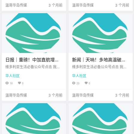
Q！ 听闻这家店的设备 都是直接从
大家都能元气满满 工作生活都顺
温哥华岛传媒
3 个月前
温哥华岛传媒
3 个月前
韩国运过来的.
心！ 忙里偷闲也.
日报｜重磅！中加直航增
新闻｜天呐！多地高温破纪
班，客货运频次将迎来大幅
录，温哥华岛今春首场山火
维多利亚生活必备公众号点击 我在
维多利亚生活必备公众号点击 我在
提升！Hullo码头临时搬迁！
维多利亚 关注并置顶 2026.4.21 我
燃起！Esquimalt海盗节游行
维多利亚 关注并置顶 2026.4.20 我
华人社区
华人社区
想一直在你身边维多利亚正宗越南
想一直在你身边维多利亚顶级科创
今年取消！
米粉店您值得信赖的地产经纪公元2
学校北美最大亚洲超市 大家周一好
18
0
20
0
026年4月21日 农历3月5日 星期二
呀！ 开启新的一周 阳光照进了窗户
白羊座 < 今日黄历 > 维多利亚本周
希望能给正在忙碌的你 带来一点好
温哥华岛传媒
3 个月前
温哥华岛传媒
3 个月前
气象.
心情 既然.