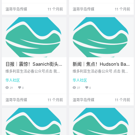
小学亮.
z 无.
温哥华岛传媒
11 个月前
温哥华岛传媒
11 个月前
日报｜震惊！Saanich街头有
新闻｜焦点！Hudson’s Bay
人深夜鸣枪！大维多利亚学
租约大战还在继续，刘伟宏
维多利亚生活必备公众号点击 我在
维多利亚生活必备公众号 点击 我在
区恢复校警项目！
维多利亚 关注并置顶 2025.8.27 我
能否笑到最后？温哥华岛新
维多利亚 关注并置顶 2025.8.28 我
华人社区
华人社区
想一直在你身边北美最大亚洲超市
想一直在你身边 大家周四好呀~ 离
增270个课前课后托管名
您值得.
周五只差一步 长周末已经在眨眼～
29
0
37
0
额！
先一起来看看 今天的新闻吧~ Hud
son’s .
温哥华岛传媒
11 个月前
温哥华岛传媒
11 个月前