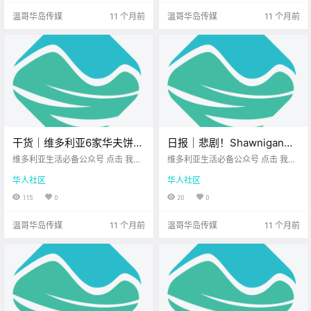
华岛高.
温哥华岛传媒
11 个月前
温哥华岛传媒
11 个月前
干货｜维多利亚6家华夫饼必
日报｜悲剧！Shawnigan
打卡！甜咸都有，吃到停不
Lake12岁少年车祸身亡！维
维多利亚生活必备公众号 点击 我在
维多利亚生活必备公众号 点击 我在
下来！
维多利亚 关注并置顶 2025.8.25 我
多利亚知名餐车接连遭窃与
维多利亚 关注并置顶 2025.8.26 我
华人社区
华人社区
想一直在你身边 维多利亚的吃货们
想一直在你身边 公.
破坏！
集合啦！ 华夫饼不只是早餐 它完全
115
0
20
0
可以是 全天候的心情治愈神器～ Vi
ctoria Bu.
温哥华岛传媒
11 个月前
温哥华岛传媒
11 个月前