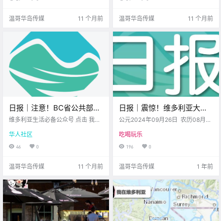
罩！
放飞了？ 先来看看 今天的新闻吧！
尾 这个Labour Day长周末 维多利亚
La.
将被音乐 美食、艺术与欢笑点亮 不
温哥华岛传媒
11 个月前
温哥华岛传媒
11 个月前
管是想去市.
日报｜注意！BC省公共部门
日报｜震惊！维多利亚大型
工会要罢工！公共服务要停
盗窃案嫌疑人落网，一下午
维多利亚生活必备公众号 点击 我在
公元2024年09月26日 农历08月
摆？Saanich枪击案后，3人
维多利亚 关注并置顶 2025.8.29 我
狂偷1万加元商品！
（大）24日 星期四 天秤座 < 今日
华人社区
吃喝玩乐
想一直在你身边 公元2025年8月29
黄历 > 维多利亚本周气象预报（华
被控持械罪！
日 农历7月7日 星期五 处女座 < 今
氏度） 日 一 二 三 四 五 六 .
46
0
196
0
日黄历 > 维多利亚本周气象预报
（摄.
温哥华岛传媒
11 个月前
温哥华岛传媒
1 年前