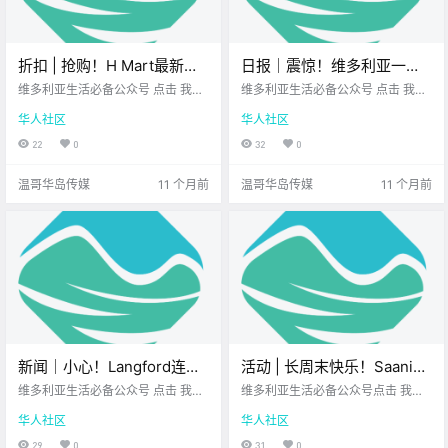
折扣 | 抢购！H Mart最新优
日报｜震惊！维多利亚一辆
惠上线！Walmart、Save-
汽车冲破围栏，坠入超市停
维多利亚生活必备公众号 点击 我在
维多利亚生活必备公众号 点击 我在
On-Foods、Fairway好价不
维多利亚 关注并置顶 2025.8.28 我
车场倒扣在地！维多利亚失
维多利亚 关注并置顶 2025.8.28 我
华人社区
华人社区
想一直在你身边 每周折扣时间到！
想一直在你身边 公.
断！
踪女子住宅内发现尸体！
博主特意为 大家精选了 维多利亚各
22
0
32
0
大 商超的超值优惠 无论是美食饮品
还是生活.
温哥华岛传媒
11 个月前
温哥华岛传媒
11 个月前
新闻｜小心！Langford连发
活动 | 长周末快乐！Saanich
BB枪袭击案，行人无辜中
Fair、艺穗节、加勒比狂欢
维多利亚生活必备公众号 点击 我在
维多利亚生活必备公众号点击 我在
弹！美国野火烟雾飘入大维
维多利亚 关注并置顶 2025.8.29 我
节、晨光瑜伽、花园艺术展
维多利亚 关注并置顶 2025.8.29 我
华人社区
华人社区
想一直在你身边 大家周五好呀~ 长
想一直在你身边您值得信赖的地产
多利亚，周末将被雾霾笼
嗨翻维多利亚！
周末近在眼前 心情是不是已经 提前
经纪 夏天的尾巴 总要用点热闹来收
29
0
31
0