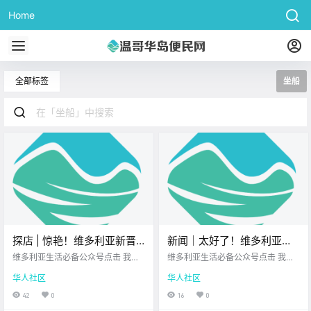
Home
全部标签
坐船
探店 | 惊艳！维多利亚新晋
新闻｜太好了！维多利亚餐
韩式烤肉排队王，顶级肉质
饮大佬又开新店，炸鸡生蚝
维多利亚生活必备公众号点击 我在
维多利亚生活必备公众号点击 我在
配上明火炙烤，肉食控必
维多利亚 关注并置顶 2026.4.21 我
样样行！BC省省长撤回原住
维多利亚 关注并置顶 2026.4.21 我
华人社区
华人社区
想一直在你身边北美最大亚洲超市
想一直在你身边维多利亚顶级科创
冲！
民法案修改，承认“带错了
昨天终于打卡了 维多利亚刚开业不
学校北美最大亚洲超市 大家周二好
42
0
16
0
路”！
久 就红透半边天的 OX Korean BB
呀~ 忙碌的一周已经步入正轨 希望