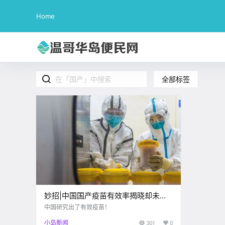
Home
全部标签
妙招|中国国产疫苗有效率揭晓却未公
布细节,张文宏建议:领导先打
中国研究出了有效疫苗！
小岛新闻
301
0